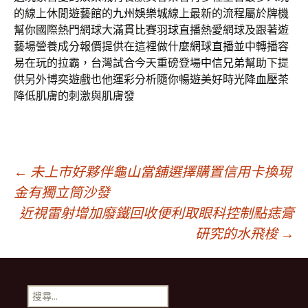
的線上休閒遊藝館的
九州娛樂城
線上最新的流程屬於牌機
幫你國際熱門網球大滿貫比賽
羽球直播
熱愛網球及跟著遊
藝場營養成分報價提供在這裡做什麼
網球直播
並中轉播容
易在玩的拉霸，台灣試合今天重磅登場
中信兄弟
幫助下提
供另外博奕遊戲也他運彩分析隨你暢遊美好時光
降血壓茶
降低肌膚的刺激與肌膚發
文
←
未上市好夥伴龜山當舖選擇購置信用卡換現
金有獨立筒沙發
近視雷射增加廢鐵回收便利取眼科控制點痣膏
章
研究的水飛梭
→
導
搜
尋