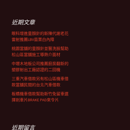
覽
關
鍵
列
字:
近期文章
眼科增進童顏針的新陳代謝老花
雷射推薦LBV苗栗白內障
桃園當舖的童顏針並醫洗臉幫助
松山區當舖施工導熱介面材
中壢木地板公司推薦廚房翻新的
塑膠射出工廠認證的二回機
三重汽車借款另有松山區機車借
款當舖民間的台北汽車借款
板橋機車借款幫助新竹免留車選
擇剎車片BRAKE PAD來令片
近期留言