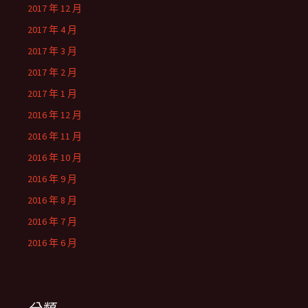
2017 年 12 月
2017 年 4 月
2017 年 3 月
2017 年 2 月
2017 年 1 月
2016 年 12 月
2016 年 11 月
2016 年 10 月
2016 年 9 月
2016 年 8 月
2016 年 7 月
2016 年 6 月