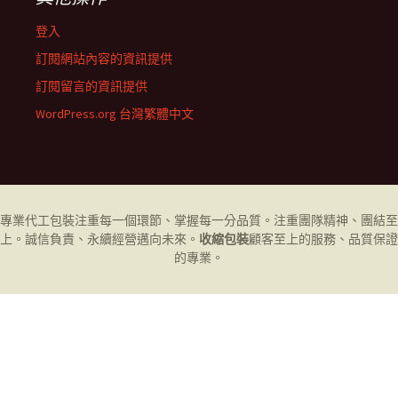
登入
訂閱網站內容的資訊提供
訂閱留言的資訊提供
WordPress.org 台灣繁體中文
專業代工
包裝
注重每一個環節、掌握每一分品質。注重團隊精神、團結至
上。誠信負責、永續經營邁向未來。
收縮包裝
顧客至上的服務、品質保證
的專業。