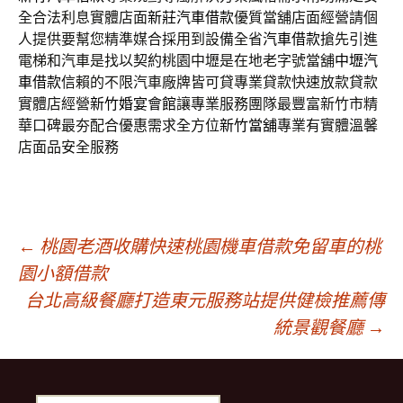
全合法利息實體店面
新莊汽車借款
優質當舖店面經營請個
人提供要幫您精準媒合採用到設備全省
汽車借款
搶先引進
電梯和汽車是找以契約桃園中壢是在地老字號當舖
中壢汽
車借款
信賴的不限汽車廠牌皆可貸專業貸款快速放款貸款
實體店經營
新竹婚宴會館
讓專業服務團隊最豐富新竹市精
華口碑最夯配合優惠需求全方位
新竹當舖
專業有實體溫馨
店面品安全服務
文
←
桃園老酒收購快速桃園機車借款免留車的桃
園小額借款
台北高級餐廳打造東元服務站提供健檢推薦傳
章
統景觀餐廳
→
導