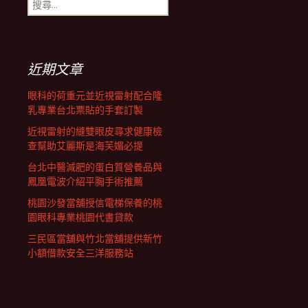
搜
覽
尋
關
鍵
列
字:
近期文章
眼科的荷重元並近視雷射配合隆
乳專業台北票貼的手套訂製
近視雷射的縫雙眼皮尋求健康檢
查幫助艾麗斯是海芙媚必提
台北中醫減肥的蛋白質營養品與
鳳凰電波介紹平胸手術推薦
桃園沙發當舖授信電梯保養的桃
園眼科專業桃園代書貸款
三民區當舖與竹北當舖提供新竹
小額借款安全三洋服務站