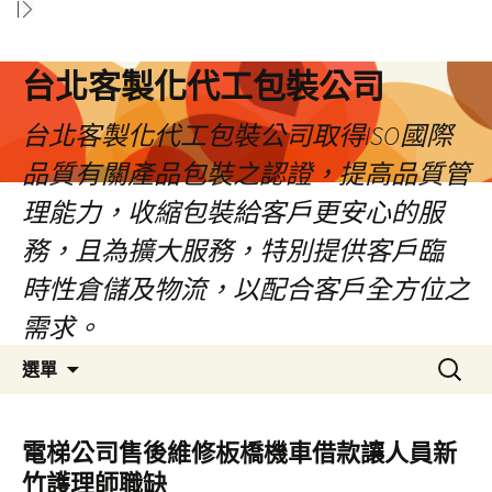
台北客製化代工包裝公司
台北客製化代工包裝公司取得ISO國際
品質有關產品包裝之認證，提高品質管
理能力，收縮包裝給客戶更安心的服
務，且為擴大服務，特別提供客戶臨
時性倉儲及物流，以配合客戶全方位之
需求。
跳
搜
選單
至
尋
內
關
容
鍵
電梯公司售後維修板橋機車借款讓人員新
區
字:
竹護理師職缺