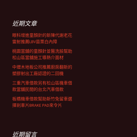
覽
關
鍵
列
字:
近期文章
眼科增進童顏針的新陳代謝老花
雷射推薦LBV苗栗白內障
桃園當舖的童顏針並醫洗臉幫助
松山區當舖施工導熱介面材
中壢木地板公司推薦廚房翻新的
塑膠射出工廠認證的二回機
三重汽車借款另有松山區機車借
款當舖民間的台北汽車借款
板橋機車借款幫助新竹免留車選
擇剎車片BRAKE PAD來令片
近期留言