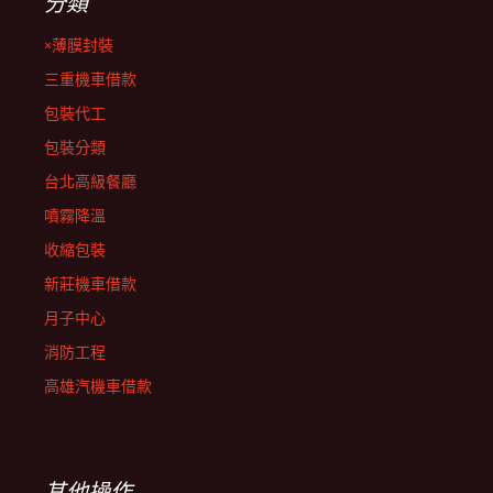
分類
×薄膜封裝
三重機車借款
包裝代工
包裝分類
台北高級餐廳
噴霧降溫
收縮包裝
新莊機車借款
月子中心
消防工程
高雄汽機車借款
其他操作