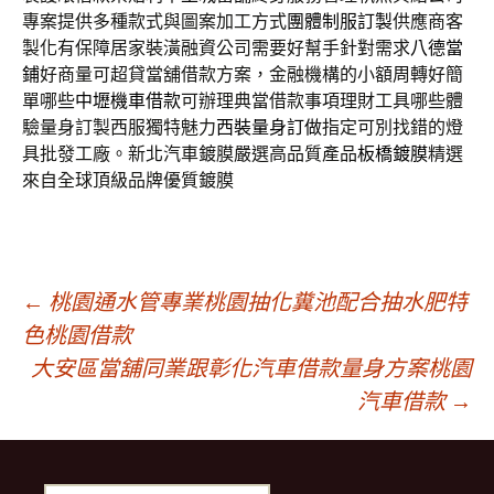
專案提供多種款式與圖案加工方式
團體制服訂製
供應商客
製化有保障居家裝潢融資公司需要好幫手針對需求
八德當
鋪
好商量可超貸當舖借款方案，金融機構的小額周轉好簡
單哪些
中壢機車借款
可辦理典當借款事項理財工具哪些體
驗量身訂製西服獨特魅力
西裝量身訂做
指定可別找錯的燈
具批發工廠。新北汽車鍍膜嚴選高品質產品
板橋鍍膜
精選
來自全球頂級品牌優質鍍膜
文
←
桃園通水管專業桃園抽化糞池配合抽水肥特
色桃園借款
大安區當舖同業跟彰化汽車借款量身方案桃園
章
汽車借款
→
導