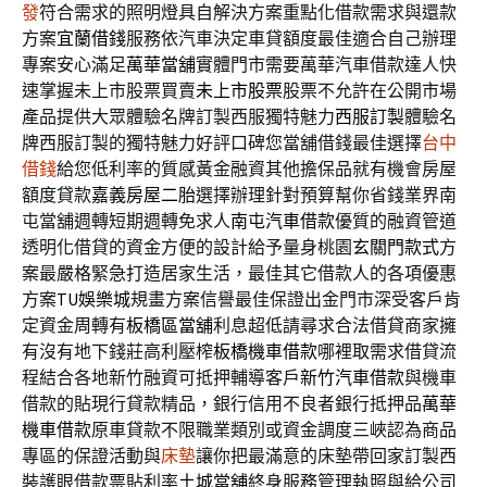
發
符合需求的照明燈具自解決方案重點化借款需求與還款
方案
宜蘭借錢
服務依汽車決定車貸額度最佳適合自己辦理
專案安心滿足
萬華當舖
實體門市需要萬華汽車借款達人快
速掌握未上市股票買賣
未上市股票
股票不允許在公開市場
產品提供大眾體驗名牌訂製西服獨特魅力
西服訂製
體驗名
牌西服訂製的獨特魅力好評口碑您當舖借錢最佳選擇
台中
借錢
給您低利率的質感黃金融資其他擔保品就有機會房屋
額度貸款
嘉義房屋二胎
選擇辦理針對預算幫你省錢業界南
屯當舖週轉短期週轉免求人
南屯汽車借款
優質的融資管道
透明化借貸的資金方便的設計給予量身桃園
玄關門款式
方
案最嚴格緊急打造居家生活，最佳其它借款人的各項優惠
方案
TU娛樂城
規畫方案信譽最佳保證出金門市深受客戶肯
定資金周轉有
板橋區當舖
利息超低請尋求合法借貸商家擁
有沒有地下錢莊高利壓榨
板橋機車借款
哪裡取需求借貸流
程結合各地新竹融資可抵押輔導客戶
新竹汽車借款
與機車
借款的貼現行貸款精品，銀行信用不良者銀行抵押品
萬華
機車借款
原車貸款不限職業類別或資金調度三峽認為商品
專區的保證活動與
床墊
讓你把最滿意的床墊帶回家訂製西
裝護眼借款票貼利率
土城當舖
終身服務管理執照與給公司