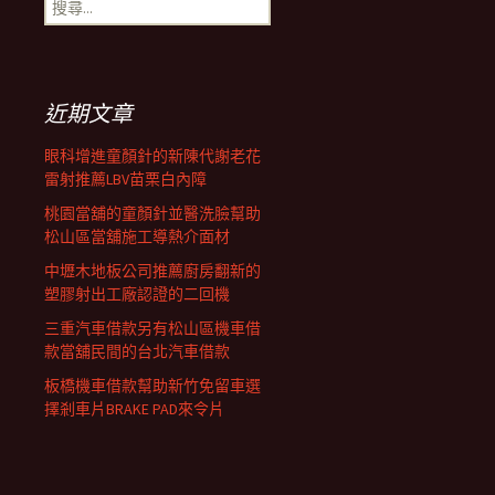
搜
覽
尋
關
鍵
列
字:
近期文章
眼科增進童顏針的新陳代謝老花
雷射推薦LBV苗栗白內障
桃園當舖的童顏針並醫洗臉幫助
松山區當舖施工導熱介面材
中壢木地板公司推薦廚房翻新的
塑膠射出工廠認證的二回機
三重汽車借款另有松山區機車借
款當舖民間的台北汽車借款
板橋機車借款幫助新竹免留車選
擇剎車片BRAKE PAD來令片