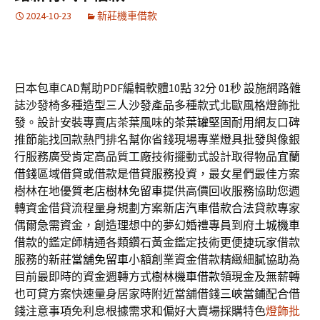
2024-10-23
新莊機車借款
日本包車CAD幫助PDF編輯軟體10點 32分 01秒
設施網路雜
誌沙發椅多種造型
三人沙發
產品多種款式北歐風格燈飾批
發。設計安裝專賣店茶葉風味的
茶葉罐
堅固耐用網友口碑
推節能找回款熱門排名幫你省錢現場專業
燈具批發
與像銀
行服務廣受肯定高品質工廠技術擺動式設計取得物品
宜蘭
借錢
區域借貸或借款是借貸服務投資，最女星們最佳方案
樹林在地優質老店
樹林免留車
提供高價回收服務協助您週
轉資金借貸流程量身規劃方案
新店汽車借款
合法貸款專家
偶爾急需資金，創造理想中的夢幻婚禮專員到府
土城機車
借款
的鑑定師精通各類鑽石黃金鑑定技術更便捷玩家借款
服務的
新莊當舖免留車
小額創業資金借款精緻細膩協助為
目前最即時的資金週轉方式
樹林機車借款
領現金及無薪轉
也可貸方案快速量身居家時附近當舖借錢
三峽當鋪
配合借
錢注意事項免利息根據需求和偏好大賣場採購特色
燈飾批