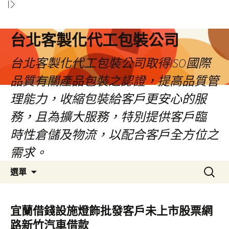
台北客製化代工包裝公司
台北客製化代工包裝公司取得ISO國際
品質有關產品包裝之認證，提高品質管
理能力，收縮包裝給客戶更安心的服
務，且為擴大服務，特別提供客戶臨
時性倉儲及物流，以配合客戶全方位之
需求。
跳
搜
選單
至
尋
內
關
容
鍵
宜蘭借錢設施燈飾批發客戶未上市股票網
區
字:
路新竹汽車借款