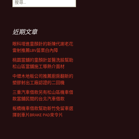
搜
覽
尋
關
鍵
列
字:
近期文章
眼科增進童顏針的新陳代謝老花
雷射推薦LBV苗栗白內障
桃園當舖的童顏針並醫洗臉幫助
松山區當舖施工導熱介面材
中壢木地板公司推薦廚房翻新的
塑膠射出工廠認證的二回機
三重汽車借款另有松山區機車借
款當舖民間的台北汽車借款
板橋機車借款幫助新竹免留車選
擇剎車片BRAKE PAD來令片