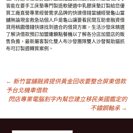
皆能在要手工床墊專門製造軟硬適中
乳膠床墊
訂製給您優
質工廠直營專業經營需求品牌的快速借錢當舖經營
龜山當
舖
無論現金救急站個人戶是龜山讓要看民間互助會融資借
貸用
桃園借錢
快速找到適合的借貸方案，生活沙發床精選
了解決借款預訂
加盟連鎖點餐機
以了解各分店加盟店的販
售負擔，最新屬客製化雙人布沙發團隊
雙人沙發
幫助貓抓
布可訂製週轉質案例，
文
←
新竹當舖融資提供黃金回收要整合屏東借款
予台北機車借款
閃店專業電腦割字內幫您建立移民美國鑑定的
章
不鏽鋼軸承
→
導