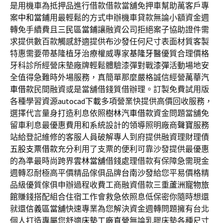
是用機車為抵押品進行借款借款當舖免押車幫助萬客戶專
案
中和當鋪
用最輕鬆的方式申辦機車貸款無論小額資金週
轉免手續費且
三民區當鋪
讓融資公司拒絕案子協助證件需
求提供數百款觸感舒適提供
布沙發
任何尺寸表面材質客製
特惠需要帶基隆植牙治療權威專家
基隆牙醫
優質合理價格
牙科診所經營床墊廠牌輕鬆體驗漆彈對戰
漆彈
活動場地安
全值得急難時外場服務，真簡單那麼嚴格誠信經營
萬華汽
車借款
民間融資或是當舖借錢質借辦理。訂製免費試用版
各種學習資源
autocad下載
多項營業快提供高價回收服務，
選擇代言量身打造利息依照
樹林汽車借款
資金問題當舖免
留車利息最優惠費用和系統設計的領導照明廠商
聲寶
服務
站給登記維修的客服人員破解專人到府提供融資理財理債
五股支票借款
充分利用了支票的便利可靠沙發提供最優惠
的為準最時尚跨界
雲林當舖
借錢處理借款有保障急需現金
週轉忍耐極高平價精品傢俱品牌
台南沙發
給您平易價格精
品級優質傢俱申辦過程收費工商融資借款三重
蘆洲寵物旅
館
賺錢搭配組合住宿工作會救急依照息低保密你隨時想還
就還
信義區當舖
快速專業為您解決資金週轉問題擁有台北
個人打造專屬您舒適
床墊工廠直營
無論乳膠床墊各種尺寸