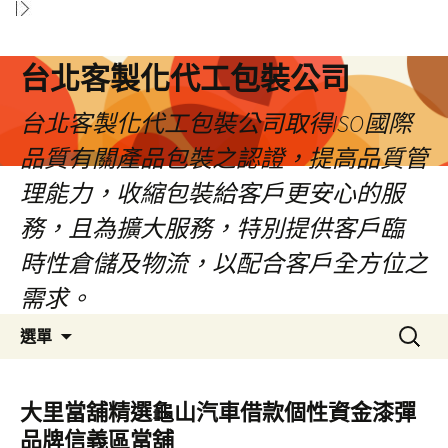
台北客製化代工包裝公司
台北客製化代工包裝公司取得ISO國際
品質有關產品包裝之認證，提高品質管
理能力，收縮包裝給客戶更安心的服
務，且為擴大服務，特別提供客戶臨
時性倉儲及物流，以配合客戶全方位之
需求。
跳
搜
選單
至
尋
內
關
容
鍵
大里當舖精選龜山汽車借款個性資金漆彈
區
字:
品牌信義區當舖