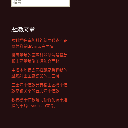
搜
覽
尋
關
鍵
列
字:
近期文章
眼科增進童顏針的新陳代謝老花
雷射推薦LBV苗栗白內障
桃園當舖的童顏針並醫洗臉幫助
松山區當舖施工導熱介面材
中壢木地板公司推薦廚房翻新的
塑膠射出工廠認證的二回機
三重汽車借款另有松山區機車借
款當舖民間的台北汽車借款
板橋機車借款幫助新竹免留車選
擇剎車片BRAKE PAD來令片