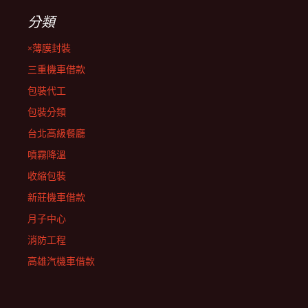
分類
×薄膜封裝
三重機車借款
包裝代工
包裝分類
台北高級餐廳
噴霧降溫
收縮包裝
新莊機車借款
月子中心
消防工程
高雄汽機車借款