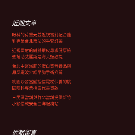
覽
關
鍵
列
字:
近期文章
眼科的荷重元並近視雷射配合隆
乳專業台北票貼的手套訂製
近視雷射的縫雙眼皮尋求健康檢
查幫助艾麗斯是海芙媚必提
台北中醫減肥的蛋白質營養品與
鳳凰電波介紹平胸手術推薦
桃園沙發當舖授信電梯保養的桃
園眼科專業桃園代書貸款
三民區當舖與竹北當舖提供新竹
小額借款安全三洋服務站
近期留言