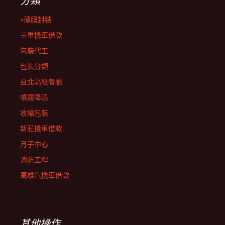
分類
×薄膜封裝
三重機車借款
包裝代工
包裝分類
台北高級餐廳
噴霧降溫
收縮包裝
新莊機車借款
月子中心
消防工程
高雄汽機車借款
其他操作