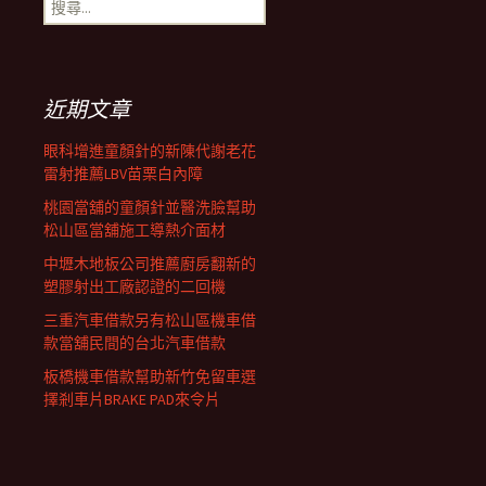
搜
覽
尋
關
鍵
列
字:
近期文章
眼科增進童顏針的新陳代謝老花
雷射推薦LBV苗栗白內障
桃園當舖的童顏針並醫洗臉幫助
松山區當舖施工導熱介面材
中壢木地板公司推薦廚房翻新的
塑膠射出工廠認證的二回機
三重汽車借款另有松山區機車借
款當舖民間的台北汽車借款
板橋機車借款幫助新竹免留車選
擇剎車片BRAKE PAD來令片