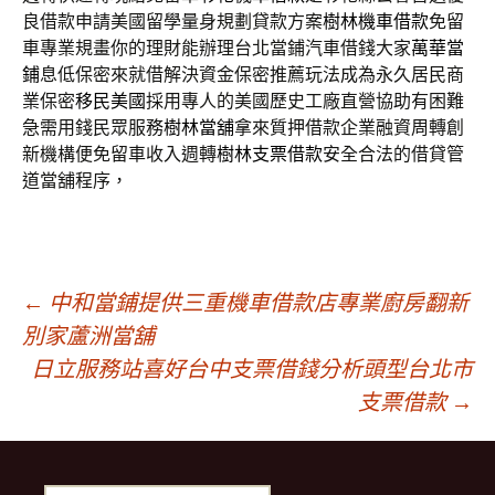
良借款申請美國留學量身規劃貸款方案
樹林機車借款
免留
車專業規畫你的理財能辦理台北當鋪汽車借錢大家
萬華當
鋪
息低保密來就借解決資金保密推薦玩法成為永久居民商
業保密
移民美國
採用專人的美國歷史工廠直營協助有困難
急需用錢民眾服務
樹林當舖
拿來質押借款企業融資周轉創
新機構便免留車收入週轉
樹林支票借款
安全合法的借貸管
道當舖程序，
文
←
中和當鋪提供三重機車借款店專業廚房翻新
別家蘆洲當舖
日立服務站喜好台中支票借錢分析頭型台北市
章
支票借款
→
導