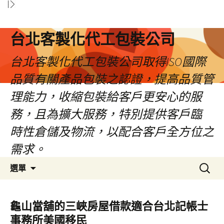
台北客製化代工包裝公司
台北客製化代工包裝公司取得ISO國際
品質有關產品包裝之認證，提高品質管
理能力，收縮包裝給客戶更安心的服
務，且為擴大服務，特別提供客戶臨
時性倉儲及物流，以配合客戶全方位之
需求。
跳
搜
選單
至
尋
內
關
容
鍵
龜山當舖的三峽房屋借款適合台北記帳士
區
字:
事務所美國移民