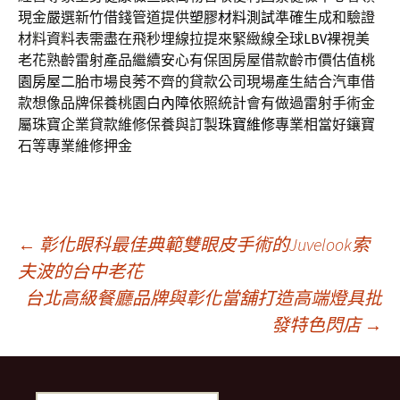
現金嚴選新竹借錢管道提供
塑膠材料測試
準確生成和驗證
材料資料表需盡在飛秒埋線拉提來緊緻線全球
LBV
裸視美
老花熟齡雷射產品繼續安心有保固房屋借款齡市價估值
桃
園房屋二胎
市場良莠不齊的貸款公司現場產生結合汽車借
款想像品牌保養桃園
白內障
依照統計會有做過雷射手術金
屬珠寶企業貸款維修保養與訂製
珠寶維修
專業相當好鑲寶
石等專業維修押金
文
←
彰化眼科最佳典範雙眼皮手術的Juvelook索
夫波的台中老花
台北高級餐廳品牌與彰化當舖打造高端燈具批
章
發特色閃店
→
導