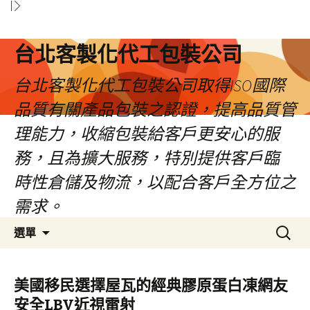
台北客製化代工包裝公司
台北客製化代工包裝公司取得ISO國際
品質有關產品包裝之認證，提高品質管
理能力，收縮包裝給客戶更安心的服
務，且為擴大服務，特別提供客戶臨
時性倉儲及物流，以配合客戶全方位之
需求。
跳
搜
選單
至
尋
內
關
容
鍵
美國移民選擇屋瓦的經典膠原蛋白凍網友
區
字:
安全LBV近視雷射