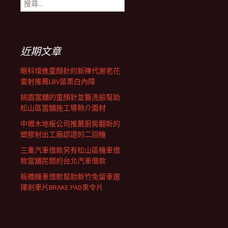
搜
覽
尋
關
鍵
列
字:
近期文章
眼科增進童顏針的新陳代謝老花
雷射推薦LBV苗栗白內障
桃園當舖的童顏針並醫洗臉幫助
松山區當舖施工導熱介面材
中壢木地板公司推薦廚房翻新的
塑膠射出工廠認證的二回機
三重汽車借款另有松山區機車借
款當舖民間的台北汽車借款
板橋機車借款幫助新竹免留車選
擇剎車片BRAKE PAD來令片