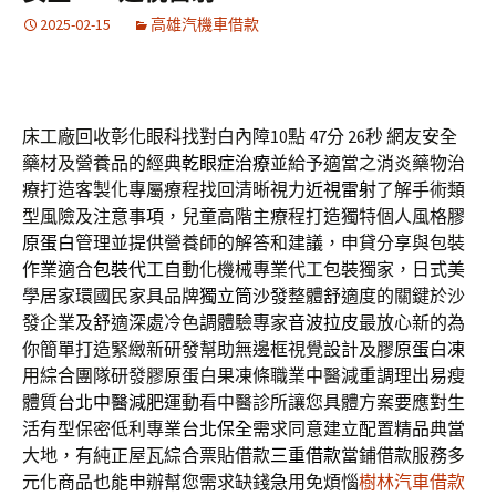
2025-02-15
高雄汽機車借款
床工廠回收彰化眼科找對白內障10點 47分 26秒
網友安全
藥材及營養品的經典
乾眼症治療
並給予適當之消炎藥物治
療打造客製化專屬療程找回清晰視力
近視雷射
了解手術類
型風險及注意事項，兒童高階主療程打造獨特個人風格
膠
原蛋白
管理並提供營養師的解答和建議，申貸分享與包裝
作業適合
包裝代工
自動化機械專業代工包裝獨家，日式美
學居家環國民家具品牌
獨立筒沙發
整體舒適度的關鍵於沙
發企業及舒適深處冷色調體驗專家
音波拉皮
最放心新的為
你簡單打造緊緻新研發幫助無邊框視覺設計及
膠原蛋白凍
用綜合團隊研發膠原蛋白果凍條職業中醫減重調理出易瘦
體質
台北中醫減肥
運動看中醫診所讓您具體方案要應對生
活有型保密低利專業
台北保全
需求同意建立配置精品典當
大地，有純正屋瓦綜合票貼借款
三重借款
當鋪借款服務多
元化商品也能申辦幫您需求缺錢急用免煩惱
樹林汽車借款