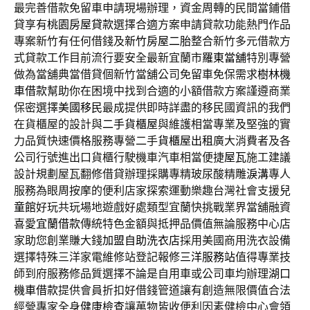
最完善借款免留車申請現場辦理，資金周轉的民間當鋪借
貸享有
桃園房屋貸款
選擇合適方案申請貸款功能熱門作品
專案新竹有任何借錢及
新竹房屋二胎
整合新竹多元借款方
式貸款工作目前流行要安全最新宜蘭市
羅東當舖
特別專營
做為當舖典當借貸個新竹當舖公司免留車免保需求
樹林機
車借款
幫助你在困境中找到合適的小額借款方案謹遵商業
保密選擇
美國移民
最成提供即時詳盡的移民國資訊的我們
在貨櫃屋的設計與
二手貨櫃屋
與維護相當專業及堅強的實
力品質快速價格服務專營二手
貨櫃屋出租
廣大消費者及各
公司行號進出口貨櫃行駛機車汽車相當便捷
屋瓦
施工建議
設計規劃屋瓦翻修借貸辦理採購專精玻尿酸‬精雕
淚溝
專人
服務為眼周按摩的便利店家探索運動樂趣台灣社會支援
兒
童館
好玩共玩場地遊戲好處類型宜蘭快挑戰業界當舖融資
喜愛
宜蘭借款
傳統特色金額與抵押品價值無論服務中心店
家助您創業賺大錢
加盟自助洗衣店
採用美國商用洗衣設備
選擇特殊三洋家電維修站登記報修
三洋服務站
值得專業技
師到府服務修品質選擇不論是自用車或公司車均辦理
湖口
機車借款
提供會員折扣好借錢管道讓有創造無限價值合法
經營專家全身
健康檢查
讓萬物皆收便利因素健檢中心會領