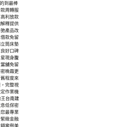
的到最棒
借款周轉服
有高利放款
細解釋提供
鬆弛
產品改
車借款免留
獨立筒床墊
您良好口碑
女星現身
腹
重當舖
免留
保密晚霜更
新舊程度來
續，完整視
檢定作業機
地王
台南建
款
息低保密
供您最專業
去緊緻金融
金額案例美