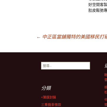
好空間客
肚皮鬆弛
文
←
中正區當舖獨特的美國移民打
章
搜
導
尋
關
鍵
覽
字:
分類
列
×薄膜封裝
三重機車借款