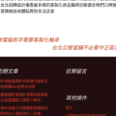
製
台北招牌設計
優惠最多樣的客製化商品醫師診斷適合牠們口碑
專業精緻技術體貼周到合法店家
破電腦割字需要客製化軸承
台北公營當舖不必看中正區
近期文章
近期留言
眼科增進童顏針的新陳代謝老花
雷射推薦LBV苗栗白內障
桃園當舖的童顏針並醫洗臉幫助
其他操作
松山區當舖施工導熱介面材
登入
中壢木地板公司推薦廚房翻新的
塑膠射出工廠認證的二回機
訂閱網站內容的資訊提供