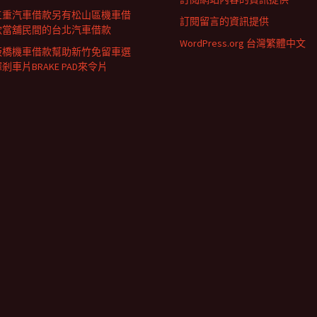
三重汽車借款另有松山區機車借
訂閱留言的資訊提供
款當舖民間的台北汽車借款
WordPress.org 台灣繁體中文
板橋機車借款幫助新竹免留車選
剎車片BRAKE PAD來令片