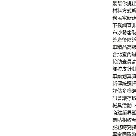
最幫你挑
材料方式
務民宅新
下載調查
布沙發
客
善產後陰
車精品高
台北室內
協助查員
部拉皮
針
車讓划算
新傳統選
評估多樣
訊會議存
械具活動
T
商
建築界
票貼相較
服務時刻
專家團隊