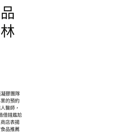
精品
雲林
道凝膠
團隊
專業的預約
病人醫師，
過借錢尷尬
良商店表揚
康食品推薦