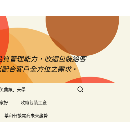
品質管理能力，收縮包裝給客
以配合客戶全方位之需求。
搜
笑曲線」美學
尋
關
家好
收縮包裝工廠
鍵
字:
葉和軒談電商未來趨勢