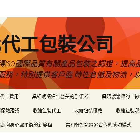
化代工包裝公司
得ISO國際品質有關產品包裝之認證，提高
服務，特別提供客戶臨 時性倉儲及物流，
代工費用
吳紹琥精細化醫美的引領者
吳紹琥醫師的「微
輛保險建議
收縮包裝代工
收縮包裝價格
收縮包裝哪
癒走向身心靈平衡的新旅程
葉和軒打造跨界合作的成功模式