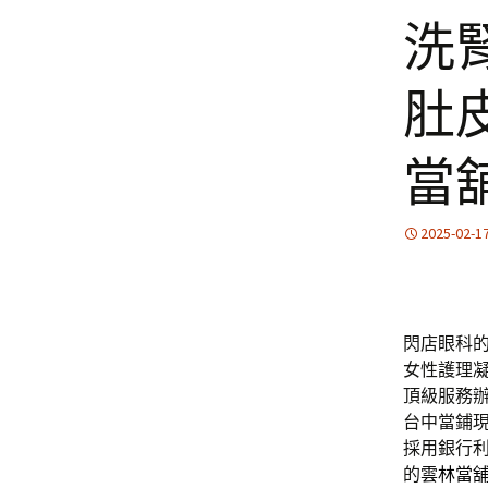
洗
肚
當
2025-02-1
閃店眼科的彰
女性護理
頂級服務
台中當鋪
採用銀行
的
雲林當