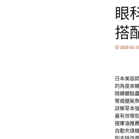
眼
搭
2025-02-2
日本美容
的角度來
除蟑螂蚊
臀瘦腿鯊
詳解草本
最有效哪
按摩油推
自動充填
則去除改