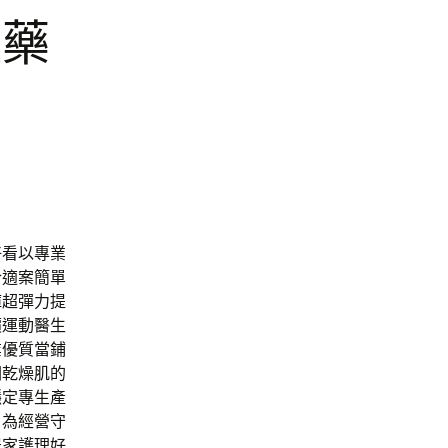
效藥
薦
好看以專業
合適案簡單
褲
超彈力提
價運動醫生
業優質當鋪
潤乾燥肌的
穩定專生產
戶為經營守
居家護理好