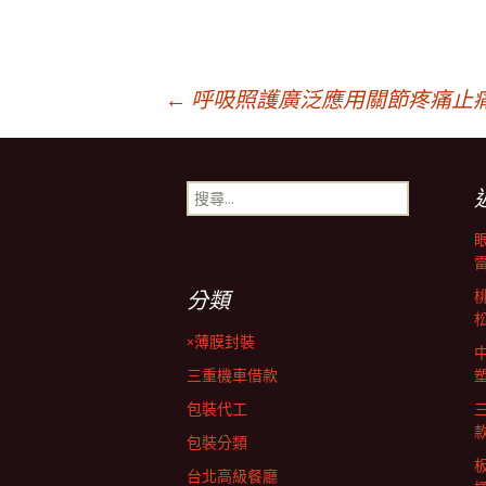
文
←
呼吸照護廣泛應用關節疼痛止
章
搜
尋
導
關
鍵
字:
覽
分類
×薄膜封裝
列
三重機車借款
包裝代工
包裝分類
台北高級餐廳