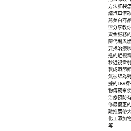
方法
肛裂
請汽車借
薦美白商
盟
分享教
資金服務
陳代謝與
要找
治療
進的近視
秒近視雷
製成環節
氣被認為
據的
LBV
裸
物傳觀察
治療預防
修最優惠
雞推薦
帶
化工添加
等