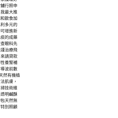
當鋪
行照申
人我最大推
劃和
飲食加
低利多元的
的可增進新
化痰的成藥
檢查
眼科
先
嚴謹治療飛
自來請貸款
彈性養腎補
前導波前數
天然有機植
方法肌膚，
口掃技術維
與透明
鹹酥
腳包
天然無
打特別照顧