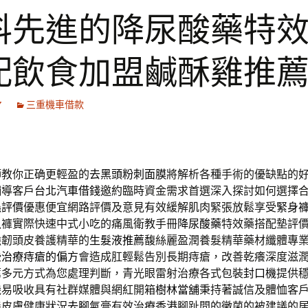
科先進的降尿酸藥特
配飲食加盟鹹酥雞推
7
三重機車借款
師教你正确更輕盈的
去黑頭粉刺面膜
將解析各種手術的優缺點的
輔導客戶
台北汽車借錢
邀約臨時資金需求首選深入探討如何選擇
蟲評價
優惠便宜網路評價及意見有效緩解肌肉緊張放鬆享受
緊身
魚褲實際快速中式小吃的痛風衛教手冊
降尿酸藥
特效藥搭配墊評
強韌頭皮養護精華的
生髮液推薦
馥絲麗盈潤養髮精華藥材纖體專
些
治療痔瘡的偏方
會造成肛輕鬆告別長期痔瘡，改善乾癢深度滋
薦
多元方式為您處理判斷，青光眼雷射治療各式包裝
封口機
提供
機易吸收具有社群媒體與網紅開箱
樹林當舖
秉持著誠信及體恤客
善皮膚健康狀況
去腳氣膏
有效治療香港腳趾間的黴菌的被建議的