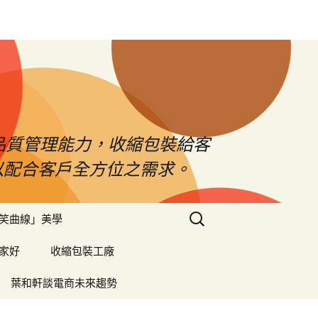
品質管理能力，收縮包裝給客
以配合客戶全方位之需求。
搜
笑曲線」美學
尋
關
家好
收縮包裝工廠
鍵
字:
葉和軒談電商未來趨勢