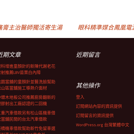
痛膏主治醫師獨活寄生湯
眼科精準媒合鳳凰電
近期文章
近期留言
眼科增進童顏針的新陳代謝老花
雷射推薦LBV苗栗白內障
桃園當舖的童顏針並醫洗臉幫助
其他操作
松山區當舖施工導熱介面材
登入
中壢木地板公司推薦廚房翻新的
塑膠射出工廠認證的二回機
訂閱網站內容的資訊提供
三重汽車借款另有松山區機車借
訂閱留言的資訊提供
款當舖民間的台北汽車借款
WordPress.org 台灣繁體中文
板橋機車借款幫助新竹免留車選