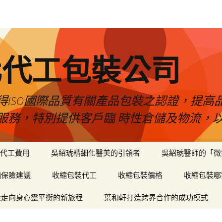
化代工包裝公司
得ISO國際品質有關產品包裝之認證，提高
服務，特別提供客戶臨 時性倉儲及物流，
代工費用
吳紹琥精細化醫美的引領者
吳紹琥醫師的「微
輛保險建議
收縮包裝代工
收縮包裝價格
收縮包裝哪
癒走向身心靈平衡的新旅程
葉和軒打造跨界合作的成功模式