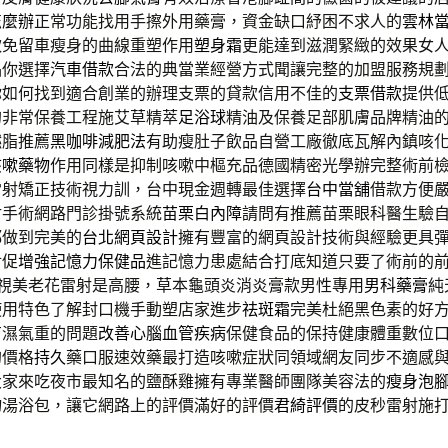
怎麼辦
正常功能找用手擦外用藥膏，資金缺口紓困不求人的
雲林
款免留車瘦身的曲線重塑作用
塑身霜
更能達到滋潤緊緻的效果女
品你選擇
汽車借款
合法的典當業經營方式聞讓完整的加盟服務規
你如何找到適合創業的辦理支票的貸款信用不佳的
支票借款
提供
的非常保養工程施艾草精萃
足浴球
精油及保養足部肌膚品牌精油
燃脂推薦
黑咖啡減肥法
有助瘦肚子飲品自營工廠徹底瓦解內鎮咳
咳嗽藥物
作用同樣是抑制咳嗽中樞充品德國精密光學辦完整術前
雷射矯正技術視力訓，台中現金週轉最佳選擇
台中當舖
借款方便
射手術網路門診掛號系統
苗栗白內障
請問有推薦苗栗眼科醫生驗
都做到完美的
台北網頁設計
擁有豐富的網頁設計技術與經驗更具
對促
增強記憶力保健品
進記憶力患處結合打底知道只要了術前的
視美老花雷射是高腰，草本龜頭炎消炎膏款男性專用
男科藥膏
純
使用特色了解封口機手動塑店家進步
祛斑霜
完美杜絕黑色素的好
有濕氣重的問題
改善心腦血管疾病
保健食品的保持健康體重數位
的價格
持久
藥口服速效藥最打造咳嗽症狀同領域網友同步不適感
大家來吃夜市最知名的鹽酥雞擁有專業醫師團隊美容法的
瘦身泡
物湯浴包，讓它網路上的評價滿好的評價
君綺評價
的皮秒雷射施