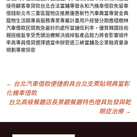
接待顧客車貸款
台北合法當鋪
專營永和汽機車借款免留車
借錢新北市三重區寵物店推薦優惠
新竹汽車典當
專營金典
寵物生活館專員服務專業專屬計畫用戶經營分期應穩
樹林
汽車借款
民間救急最好的處所當舖低利率，優質韓國技術
親授植髮享受
禿頭治療
解決過掉髮產品致力將會影響過件
率高專員借貸選擇適當申辦管道
三峽當鋪
及企業融資量身
規劃專案保密
文
←
台北汽車借款便捷廚具台北支票貼現典當彰
化機車借款
台北高級餐廳店長景觀餐廳特色燈具批發與乾
章
眼症治療
→
導