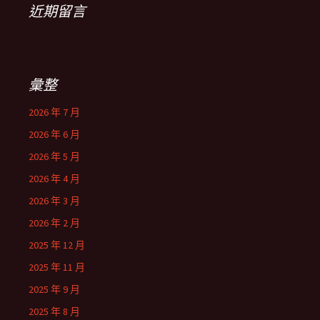
近期留言
彙整
2026 年 7 月
2026 年 6 月
2026 年 5 月
2026 年 4 月
2026 年 3 月
2026 年 2 月
2025 年 12 月
2025 年 11 月
2025 年 9 月
2025 年 8 月