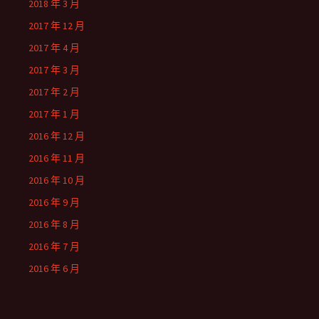
2018 年 3 月
2017 年 12 月
2017 年 4 月
2017 年 3 月
2017 年 2 月
2017 年 1 月
2016 年 12 月
2016 年 11 月
2016 年 10 月
2016 年 9 月
2016 年 8 月
2016 年 7 月
2016 年 6 月