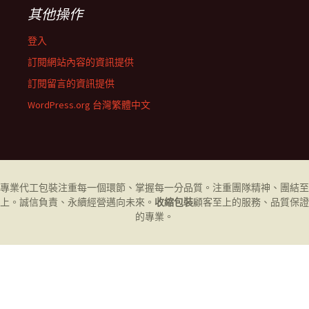
其他操作
登入
訂閱網站內容的資訊提供
訂閱留言的資訊提供
WordPress.org 台灣繁體中文
專業代工
包裝
注重每一個環節、掌握每一分品質。注重團隊精神、團結至
上。誠信負責、永續經營邁向未來。
收縮包裝
顧客至上的服務、品質保證
的專業。