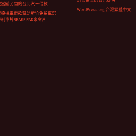
訂閱留言的資訊提供
款當舖民間的台北汽車借款
WordPress.org 台灣繁體中文
板橋機車借款幫助新竹免留車選
剎車片BRAKE PAD來令片