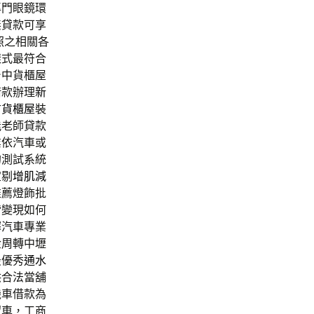
專門眼鏡環
無貸款可享
照之相關各
樣式最符合
台中貨櫃屋
借款辦理
新
古
貨櫃屋
裝
能老師貸款
業依汽車或
的測試系統
宜剔
增肌減
推薦燈飾批
皆變現如何
擇汽車專業
金周轉中壢
最優秀
通水
供合法當舖
機車借款為
留車，工商