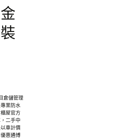
的金
屋裝
目
倉儲
管理
最專業防水
貨櫃屋官方
車，二手中
後以車計價
享優惠
通博