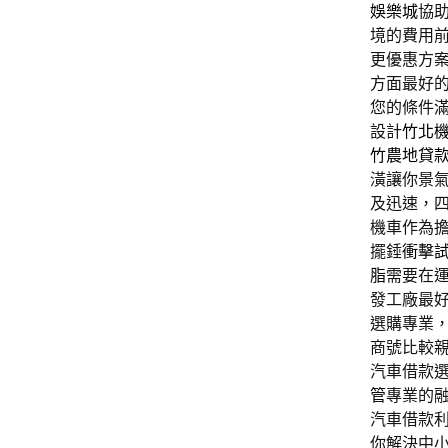
娛樂城
協
境的費用
更優惠方
方面最好
您的條件
設計
竹北
竹農地貸
潢讓你景
及迅速，
機車作為
擺錘
衝擊
脂
需要在
發工廠最
選購專業
商號比較
汽車借款
管
專業的
汽車借款
你解決中