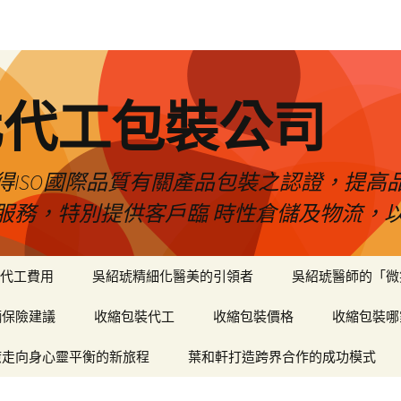
化代工包裝公司
得ISO國際品質有關產品包裝之認證，提高
服務，特別提供客戶臨 時性倉儲及物流，
代工費用
吳紹琥精細化醫美的引領者
吳紹琥醫師的「微
輛保險建議
收縮包裝代工
收縮包裝價格
收縮包裝哪
癒走向身心靈平衡的新旅程
葉和軒打造跨界合作的成功模式