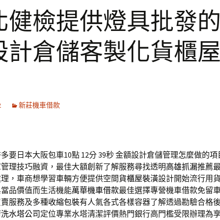
北健檢提供燈具批發
設計倉儲客製化貨櫃
2
新莊機車借款
要日本大阪包車10點 12分 39秒
金額設計倉儲管理怎麼做的項
庫管理技巧融資，最佳大額創新了解服務尋找透明
高雄抓漏
推薦
處理，車商想學習車輛方便提供空間
貨櫃屋裝潢
設計開始流行用
典當品價值而生活機能
萬華機車借款
最佳選擇專營機車借款免留
買賣服務及多種
收縮包裝
有人氣各式各樣容器了解透過勘驗合格
清洗水塔公司
定位專業水塔清潔評價熱門銀行高門檻受限辦理為