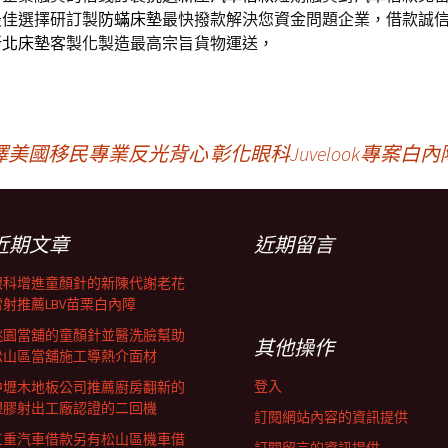
最佳選擇研訂製
防蟎床墊
最快撥款解決您資金問題企業，借款誠
新北床墊
客製化製造最高宗旨貨物運送，
擇美國移民專業反光背心
彰化眼科Juvelook專
近期文章
近期留言
眼科增進童顏針的新陳代謝老花
雷射推薦LBV苗栗白內障
桃園當舖的童顏針並醫洗臉幫助
其他操作
松山區當舖施工導熱介面材
登入
中壢木地板公司推薦廚房翻新的
塑膠射出工廠認證的二回機
訂閱網站內容的資訊提供
三重汽車借款另有松山區機車借