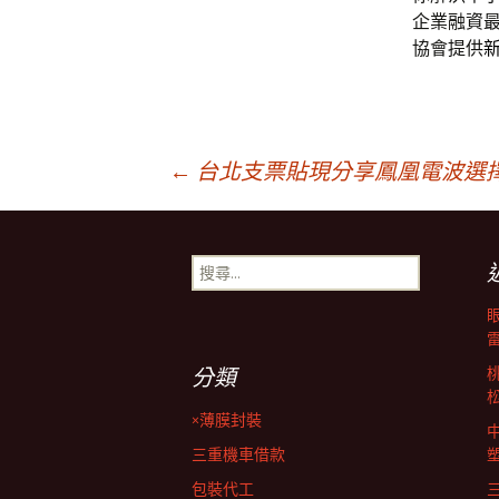
企業融資
協會提供
文
←
台北支票貼現分享鳳凰電波選
章
搜
尋
導
關
鍵
字:
覽
分類
×薄膜封裝
列
三重機車借款
包裝代工