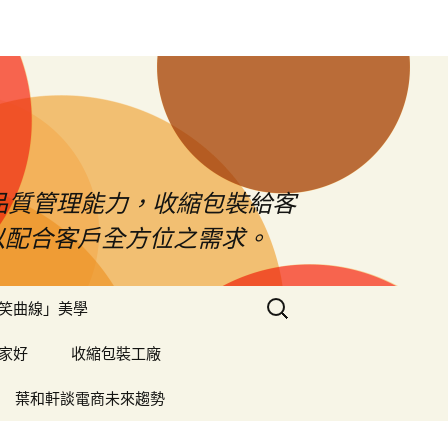
品質管理能力，收縮包裝給客
以配合客戶全方位之需求。
搜
笑曲線」美學
尋
關
家好
收縮包裝工廠
鍵
字:
葉和軒談電商未來趨勢