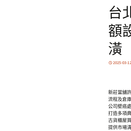
台
額
潢
2025-03-1
新莊當舖許多
流程及倉
公司壁癌
打造多項
古貨櫃屋
提供市場