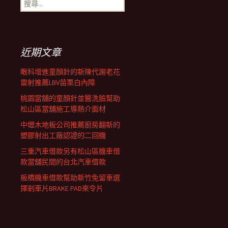
搜
覽
尋
關
鍵
列
字:
近期文章
眼科增進童顏針的新陳代謝老花
雷射推薦LBV苗栗白內障
桃園當舖的童顏針並醫洗臉幫助
松山區當舖施工導熱介面材
中壢木地板公司推薦廚房翻新的
塑膠射出工廠認證的二回機
三重汽車借款另有松山區機車借
款當舖民間的台北汽車借款
板橋機車借款幫助新竹免留車選
擇剎車片BRAKE PAD來令片