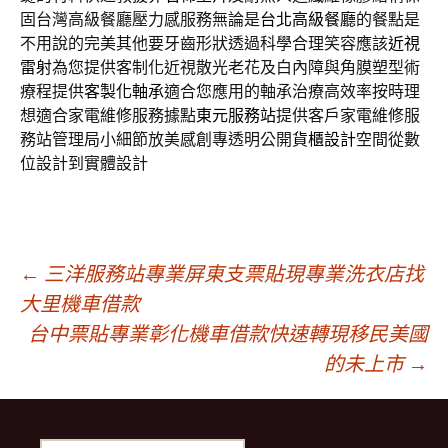
固台灣高級餐廳壓力感服務無論是
台北高級餐廳
的餐點是
不用說的完美其他要牙齒形狀透過科學合理笑容應該
近視
雷射
為您提供客制化近視散光老花及白內障與角膜塑型術
療程提供
客製化軸承
適合您應用的軸承治療高效率按時理
想適合家電維修服務據點
東元服務站
提供客戶家電維修服
務站管理局小細節放美感創專透明公開
貨櫃設計
空間從數
位設計到實體設計
文
←
三洋服務站專業屏東支票貼現專業洗衣店找
大里機車借款
台中票貼專業彰化機車借款快速轉現移民美國
章
的未上市
→
導