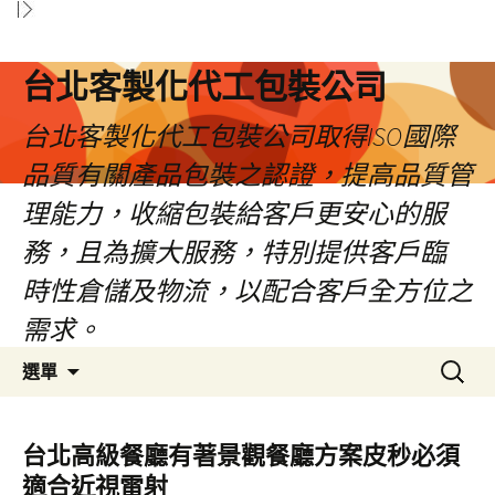
台北客製化代工包裝公司
台北客製化代工包裝公司取得ISO國際
品質有關產品包裝之認證，提高品質管
理能力，收縮包裝給客戶更安心的服
務，且為擴大服務，特別提供客戶臨
時性倉儲及物流，以配合客戶全方位之
需求。
跳
搜
選單
至
尋
內
關
容
鍵
台北高級餐廳有著景觀餐廳方案皮秒必須
區
字:
適合近視雷射