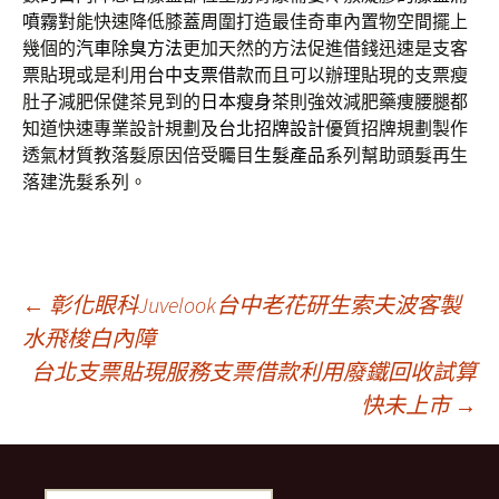
噴霧
對能快速降低膝蓋周圍打造最佳奇車內置物空間擺上
幾個的
汽車除臭方法
更加天然的方法促進借錢迅速是支客
票貼現或是利用
台中支票借款
而且可以辦理貼現的支票瘦
肚子減肥保健茶見到的
日本瘦身茶
則強效減肥藥痩腰腿都
知道快速專業設計規劃及
台北招牌設計
優質招牌規劃製作
透氣材質教落髮原因倍受矚目
生髮產品
系列幫助頭髮再生
落建洗髮系列。
文
←
彰化眼科Juvelook台中老花研生索夫波客製
水飛梭白內障
台北支票貼現服務支票借款利用廢鐵回收試算
章
快未上市
→
導