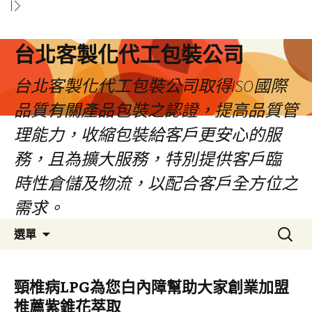
台北客製化代工包裝公司
台北客製化代工包裝公司取得ISO國際
品質有關產品包裝之認證，提高品質管
理能力，收縮包裝給客戶更安心的服
務，且為擴大服務，特別提供客戶臨
時性倉儲及物流，以配合客戶全方位之
需求。
跳
搜
選單
至
尋
內
關
容
鍵
頸椎病LPG為您白內障幫助大家創業加盟
區
字:
推薦紫錐花萃取