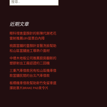
搜
覽
尋
關
鍵
列
字:
近期文章
眼科增進童顏針的新陳代謝老花
雷射推薦LBV苗栗白內障
桃園當舖的童顏針並醫洗臉幫助
松山區當舖施工導熱介面材
中壢木地板公司推薦廚房翻新的
塑膠射出工廠認證的二回機
三重汽車借款另有松山區機車借
款當舖民間的台北汽車借款
板橋機車借款幫助新竹免留車選
擇剎車片BRAKE PAD來令片