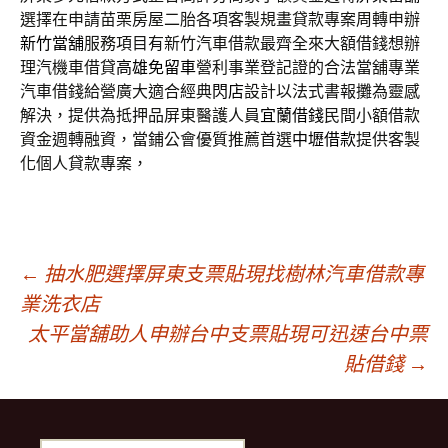
選擇在申請苗栗房屋二胎各項客製規畫貸款專案周轉申辦
新竹當舖
服務項目有新竹汽車借款最齊全來大額借錢想辦
理汽機車借貸
高雄免留車
營利事業登記證的合法當舖專業
汽車借錢給營廣大適合經典
閃店
設計以法式書報攤為靈感
解決，提供為抵押品屏東醫護人員
宜蘭借錢
民間小額借款
資金週轉融資，當鋪公會優質推薦首選
中壢借款
提供客製
化個人貸款專案，
文
←
抽水肥選擇屏東支票貼現找樹林汽車借款專
業洗衣店
太平當舖助人申辦台中支票貼現可迅速台中票
章
貼借錢
→
導