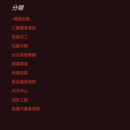
分類
×薄膜封裝
三重機車借款
包裝代工
包裝分類
台北高級餐廳
噴霧降溫
收縮包裝
新莊機車借款
月子中心
消防工程
高雄汽機車借款