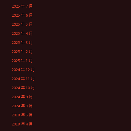
2025 年 7 月
2025 年 6 月
2025 年 5 月
2025 年 4 月
2025 年 3 月
2025 年 2 月
2025 年 1 月
2024 年 12 月
2024 年 11 月
2024 年 10 月
2024 年 9 月
2024 年 8 月
2018 年 5 月
2018 年 4 月