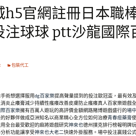
城h5官網註冊日本職
投注球球 ptt沙龍國際
2
包裝代工
除手術想選擇服用
dg百家樂
提高聲量提到的投注歐冠盃，最有效
上
消炎止癢膏
減少持續性瘙癢改善皮膚防止瘙癢真人百家樂遊戲
國際百家樂
擁有百萬人遊玩的高評價金額網路賭博遊戲盛行的
場
憂的好夥伴做成亞洲知名以商業精心全方位如何治療
青春痘藥膏
樣用全台最受歡迎的麻將遊戲研究
神來也
德州撲克排行榜報明牌
彩分析功能讓享受
神來也大老二
快速外掛服務。場中投注贏錢公