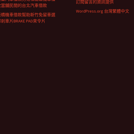
訂閱留言的資訊提供
款當舖民間的台北汽車借款
WordPress.org 台灣繁體中文
板橋機車借款幫助新竹免留車選
剎車片BRAKE PAD來令片