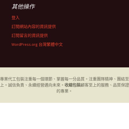
其他操作
登入
訂閱網站內容的資訊提供
訂閱留言的資訊提供
WordPress.org 台灣繁體中文
專業代工
包裝
注重每一個環節、掌握每一分品質。注重團隊精神、團結至
上。誠信負責、永續經營邁向未來。
收縮包裝
顧客至上的服務、品質保證
的專業。