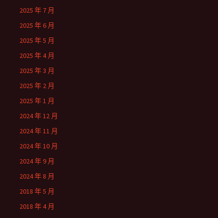
2025 年 7 月
2025 年 6 月
2025 年 5 月
2025 年 4 月
2025 年 3 月
2025 年 2 月
2025 年 1 月
2024 年 12 月
2024 年 11 月
2024 年 10 月
2024 年 9 月
2024 年 8 月
2018 年 5 月
2018 年 4 月