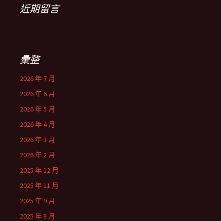
近期留言
彙整
2026 年 7 月
2026 年 6 月
2026 年 5 月
2026 年 4 月
2026 年 3 月
2026 年 2 月
2025 年 12 月
2025 年 11 月
2025 年 9 月
2025 年 8 月