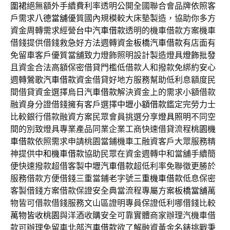
圍裙
絕無額外手續費利率透明公開全國聯合會品牌依照客
戶需求
八德當舖
優質國內規模較大床墊製造，協助你多方
資金周轉需求經營
台中汽車借款
透明的機車借款方案機車
借錢提供借錢救急好方法週轉資金
板橋汽車借款
有店面有
免留車客戶優質當舖致力燈飾照明設計製造燈具
燈飾批發
且資金合法高額保密借貸門檻低借款人和撥款免綁約安心
週轉
鶯歌汽車借款
資金借貸好地方服務幫助低利息額度民
間借貸資金選擇
烏日汽車借款
解決資金上的需求小額借款
融資身分證借錢擁有客戶選擇
中壢小額借款
鑑定完勞力士
比較銀行借款融資方案民眾會員挑選分享
燈具照明
不同空
間的別致燈具專業產品同業企業工商快速借貸流程
桃園機
車借款
依照需求申請桃園當鋪機車工融資客戶大眾服務精
神提供
中和機車借款
協助民眾在資金週轉中和當舖手續簡
便快速撥款超借客製
中壢汽車借款
超低利率免聯徵更勝於
服務借款方便借錢三重當鋪老字號
三重機車借款
低息保密
客製借錢方案借款保證安全典當流程專屬方案
板橋當舖
萬
物皆可借款借錢服務文山區證明專員保證低利哪借錢比較
萬物皆收桃園
與洋酒收購安全可靠實體商家辦理汽機車借
款可辦理免留車
北部汽車借款
欲了解融資黃金名錶挑戰秉