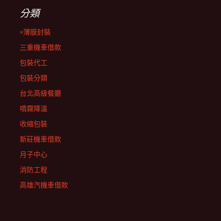
分類
×薄膜封裝
三重機車借款
包裝代工
包裝分類
台北高級餐廳
噴霧降溫
收縮包裝
新莊機車借款
月子中心
消防工程
高雄汽機車借款