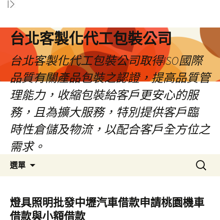
台北客製化代工包裝公司
台北客製化代工包裝公司取得ISO國際
品質有關產品包裝之認證，提高品質管
理能力，收縮包裝給客戶更安心的服
務，且為擴大服務，特別提供客戶臨
時性倉儲及物流，以配合客戶全方位之
需求。
跳
搜
選單
至
尋
內
關
容
鍵
燈具照明批發中壢汽車借款申請桃園機車
區
字:
借款與小額借款