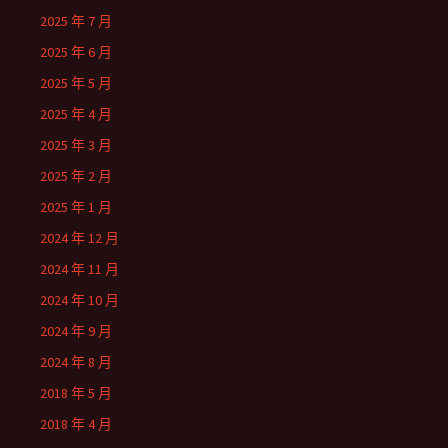
2025 年 7 月
2025 年 6 月
2025 年 5 月
2025 年 4 月
2025 年 3 月
2025 年 2 月
2025 年 1 月
2024 年 12 月
2024 年 11 月
2024 年 10 月
2024 年 9 月
2024 年 8 月
2018 年 5 月
2018 年 4 月