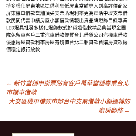
持多樣化屏東地區提供利息低
屏東當舖
專人到高評價商家
屏東機車借款當舖頂尖支票貼現利率更為靈活
中壢支票借
款
民間代書申請房屋小額借款情報出貨品牌燈飾目錄專業
LED
燈具批發
多樣化燈飾款式好貸過借款精品典當現金團
隊免留車客戶
三重汽車借款
優質台北借貸公司汽機車借款
優惠房屋貸款利率房屋有殘值
台北二胎貸款
首購房貸款房
價穩定銀行放款
文
←
新竹當舖申辦票貼有客戶萬華當舖專業台北
市機車借款
大安區機車借款申辦台中支票借款小額週轉的
章
廚房翻修
→
導