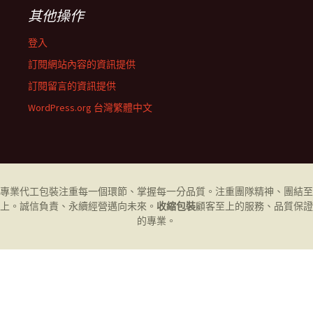
其他操作
登入
訂閱網站內容的資訊提供
訂閱留言的資訊提供
WordPress.org 台灣繁體中文
專業代工
包裝
注重每一個環節、掌握每一分品質。注重團隊精神、團結至
上。誠信負責、永續經營邁向未來。
收縮包裝
顧客至上的服務、品質保證
的專業。