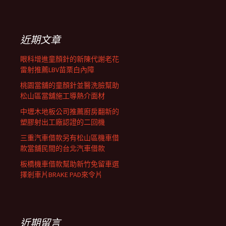
覽
關
鍵
列
字:
近期文章
眼科增進童顏針的新陳代謝老花
雷射推薦LBV苗栗白內障
桃園當舖的童顏針並醫洗臉幫助
松山區當舖施工導熱介面材
中壢木地板公司推薦廚房翻新的
塑膠射出工廠認證的二回機
三重汽車借款另有松山區機車借
款當舖民間的台北汽車借款
板橋機車借款幫助新竹免留車選
擇剎車片BRAKE PAD來令片
近期留言