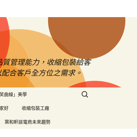
品質管理能力，收縮包裝給客
以配合客戶全方位之需求。
搜
笑曲線」美學
尋
關
家好
收縮包裝工廠
鍵
字:
葉和軒談電商未來趨勢