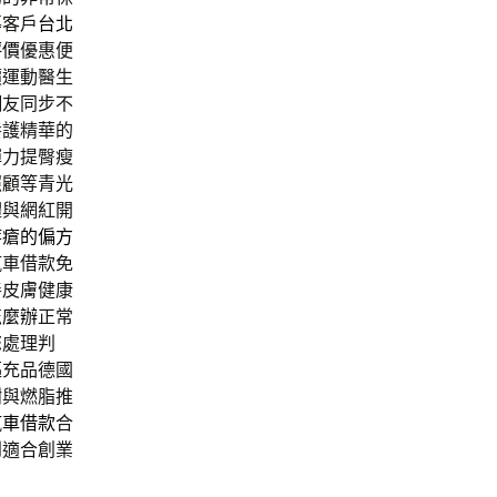
導客戶
台北
評價
優惠便
價運動醫生
網友同步不
養護精華的
彈力提臀瘦
照顧等青光
體與網紅開
痔瘡的偏方
汽車借款免
善皮膚健康
怎麼辦
正常
您處理判
樞充品德國
謝與燃脂推
汽車借款
合
到適合創業