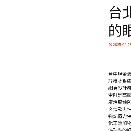
台
的
2025-04-2
台中現金
診掛號系
網頁設計
雷射是高
膚治療預
炎膏款男
強記憶力
化工添加
優缺點的