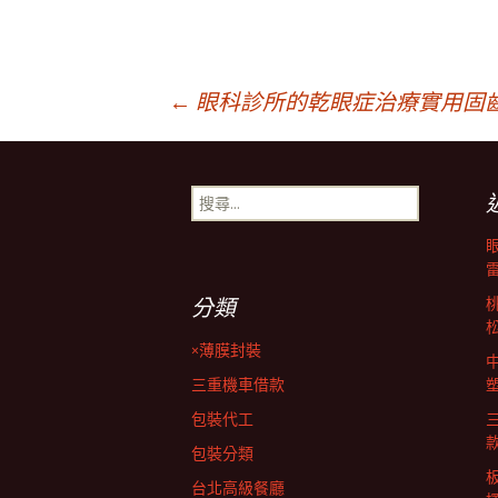
文
←
眼科診所的乾眼症治療實用固
章
搜
尋
導
關
鍵
字:
覽
分類
×薄膜封裝
列
三重機車借款
包裝代工
包裝分類
台北高級餐廳