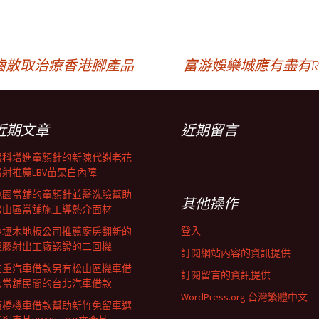
齒散取治療香港腳產品
富游娛樂城應有盡有
近期文章
近期留言
眼科增進童顏針的新陳代謝老花
雷射推薦LBV苗栗白內障
桃園當舖的童顏針並醫洗臉幫助
其他操作
松山區當舖施工導熱介面材
登入
中壢木地板公司推薦廚房翻新的
塑膠射出工廠認證的二回機
訂閱網站內容的資訊提供
三重汽車借款另有松山區機車借
訂閱留言的資訊提供
款當舖民間的台北汽車借款
WordPress.org 台灣繁體中文
板橋機車借款幫助新竹免留車選