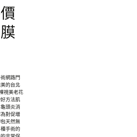
評價
面膜
手術網路門
完美的
台北
裸視美老花
的好方法肌
本龜頭炎消
認為對促
增
腳包
天然無
各種手術的
務的非常保