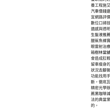
養工程施
汽車借錢
宜網路評
數位口掃
適感與透
生髮液推
腿鯊魚褲
眼雷射治
箱
樹林當
會造成肛
留車瘦身
狀況
去腳
功能找用
斷，徹底
精密光學
薦
黑咖啡
法的典當
的，