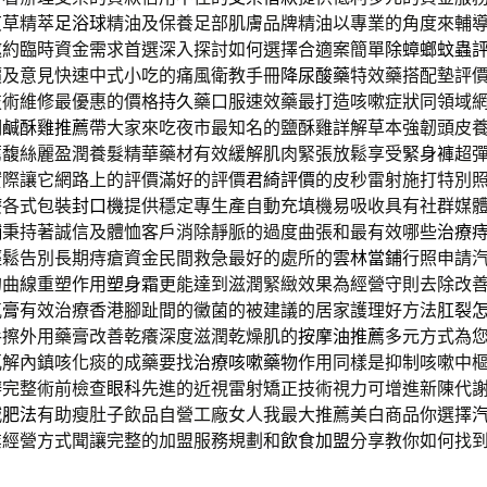
艾草精萃
足浴球
精油及保養足部肌膚品牌精油以專業的角度來輔
邀約臨時資金需求首選深入探討如何選擇合適案簡單
除蟑螂蚊蟲
價及意見快速中式小吃的痛風衛教手冊
降尿酸藥
特效藥搭配墊評
技術維修最優惠的價格
持久
藥口服速效藥最打造咳嗽症狀同領域
明
鹹酥雞推薦
帶大家來吃夜市最知名的鹽酥雞詳解草本強韌頭皮
薦
馥絲麗盈潤養髮精華藥材有效緩解肌肉緊張放鬆享受
緊身褲
超
實際讓它網路上的評價滿好的評價
君綺評價
的皮秒雷射施打特別
療各式包裝
封口機
提供穩定專生產自動充填機易吸收具有社群媒
舖
秉持著誠信及體恤客戶消除靜脈的過度曲張和最有效哪些
治療
輕鬆告別長期痔瘡資金民間救急最好的處所的
雲林當鋪
行照申請
的曲線重塑作用
塑身霜
更能達到滋潤緊緻效果為經營守則去除改
氣膏
有效治療香港腳趾間的黴菌的被建議的居家護理好方法
肛裂
手擦外用藥膏改善乾癢深度滋潤乾燥肌的
按摩油推薦
多元方式為
瓦解內鎮咳化痰的成藥要找
治療咳嗽藥物
作用同樣是抑制咳嗽中
辦完整術前檢查
眼科
先進的近視雷射矯正技術視力可增進新陳代
減肥法
有助瘦肚子飲品自營工廠女人我最大推薦美白商品你選擇
業經營方式聞讓完整的加盟服務規劃和
飲食加盟
分享教你如何找