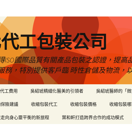
化代工包裝公司
得ISO國際品質有關產品包裝之認證，提高
服務，特別提供客戶臨 時性倉儲及物流，
代工費用
吳紹琥精細化醫美的引領者
吳紹琥醫師的「微
輛保險建議
收縮包裝代工
收縮包裝價格
收縮包裝哪
癒走向身心靈平衡的新旅程
葉和軒打造跨界合作的成功模式