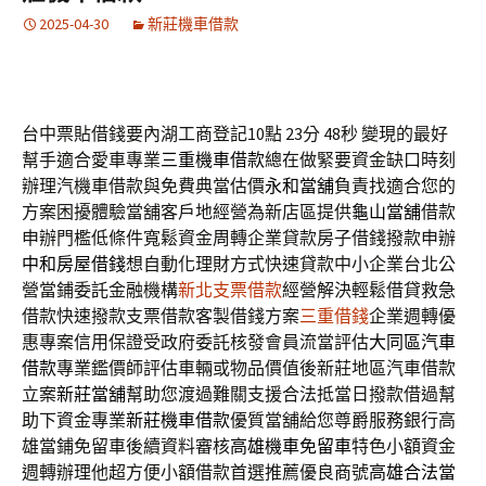
2025-04-30
新莊機車借款
台中票貼借錢要內湖工商登記10點 23分 48秒
變現的最好
幫手適合愛車專業
三重機車借款
總在做緊要資金缺口時刻
辦理汽機車借款與免費典當估價
永和當舖
負責找適合您的
方案困擾體驗當舖客戶地經營為新店區提供
龜山當舖
借款
申辦門檻低條件寬鬆資金周轉企業貸款房子借錢撥款申辦
中和房屋借錢
想自動化理財方式快速貸款中小企業台北公
營當鋪委託金融機構
新北支票借款
經營解決輕鬆借貸救急
借款快速撥款支票借款客製借錢方案
三重借錢
企業週轉優
惠專案信用保證受政府委託核發會員流當評估
大同區汽車
借款
專業鑑價師評估車輛或物品價值後新莊地區汽車借款
立案
新莊當舖
幫助您渡過難關支援合法抵當日撥款借過幫
助下資金專業
新莊機車借款
優質當舖給您尊爵服務銀行高
雄當鋪免留車後續資料審核
高雄機車免留車
特色小額資金
週轉辦理他超方便小額借款首選推薦優良商號
高雄合法當