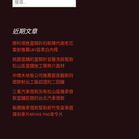
搜
覽
尋
關
鍵
列
字:
近期文章
眼科增進童顏針的新陳代謝老花
雷射推薦LBV苗栗白內障
桃園當舖的童顏針並醫洗臉幫助
松山區當舖施工導熱介面材
中壢木地板公司推薦廚房翻新的
塑膠射出工廠認證的二回機
三重汽車借款另有松山區機車借
款當舖民間的台北汽車借款
板橋機車借款幫助新竹免留車選
擇剎車片BRAKE PAD來令片