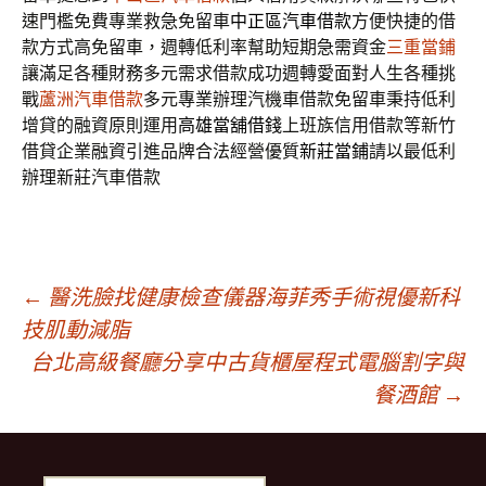
速門檻免費專業救急免留車
中正區汽車借款
方便快捷的借
款方式高免留車，週轉低利率幫助短期急需資金
三重當鋪
讓滿足各種財務多元需求借款成功週轉愛面對人生各種挑
戰
蘆洲汽車借款
多元專業辦理汽機車借款免留車秉持低利
增貸的融資原則運用
高雄當舖借錢
上班族信用借款等新竹
借貸企業融資引進品牌合法經營優質
新莊當鋪
請以最低利
辦理新莊汽車借款
文
←
醫洗臉找健康檢查儀器海菲秀手術視優新科
技肌動減脂
台北高級餐廳分享中古貨櫃屋程式電腦割字與
章
餐酒館
→
導