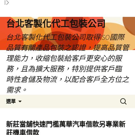
台北客製化代工包裝公司
台北客製化代工包裝公司取得ISO國際
品質有關產品包裝之認證，提高品質管
理能力，收縮包裝給客戶更安心的服
務，且為擴大服務，特別提供客戶臨
時性倉儲及物流，以配合客戶全方位之
需求。
跳
搜
選單
至
尋
內
關
容
鍵
新莊當舖快速門檻萬華汽車借款另專業新
區
字:
莊機車借款