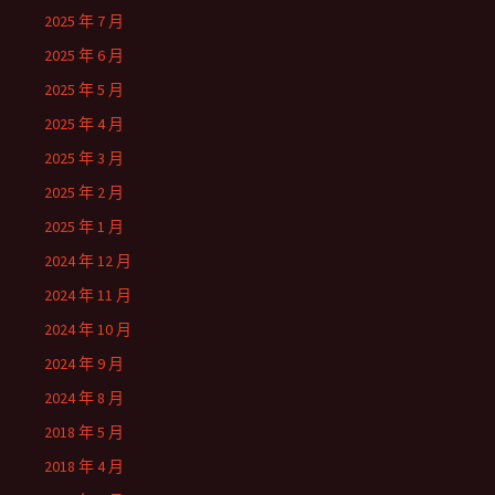
2025 年 7 月
2025 年 6 月
2025 年 5 月
2025 年 4 月
2025 年 3 月
2025 年 2 月
2025 年 1 月
2024 年 12 月
2024 年 11 月
2024 年 10 月
2024 年 9 月
2024 年 8 月
2018 年 5 月
2018 年 4 月