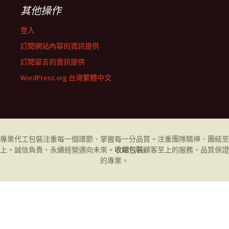
其他操作
登入
訂閱網站內容的資訊提供
訂閱留言的資訊提供
WordPress.org 台灣繁體中文
專業代工
包裝
注重每一個環節、掌握每一分品質。注重團隊精神、團結至
上。誠信負責、永續經營邁向未來。
收縮包裝
顧客至上的服務、品質保證
的專業。