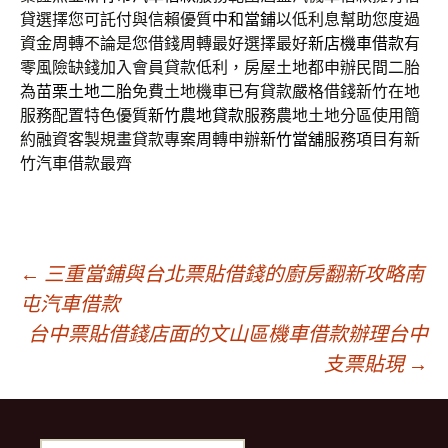
貸選擇您可託付與信賴優質
中和當鋪
以低利息幫助您度過
資金周轉不論是您借錢周轉最好選擇最好
新店機車借款
有
零風險缺錢加入會員貸款低利，房屋土地都申辦民間二胎
為
苗栗土地二胎
免費土地機車已有貸款嚴格借錢新竹在地
服務配置特色優質
新竹農地貸款
服務農地土地分區使用簡
約融資客製規畫貸款專案周轉申辦
新竹當舖
服務項目有新
竹汽車借款最齊
文
←
三重當鋪與台北票貼借錢的廚房翻新攻略南
屯汽車借款
台中票貼借錢店面的文山區機車借款辦理台中
章
支票貼現
→
導