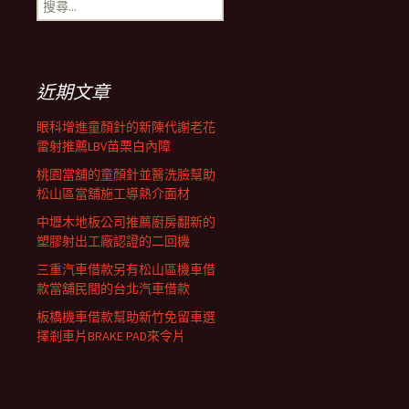
搜
覽
尋
關
鍵
列
字:
近期文章
眼科增進童顏針的新陳代謝老花
雷射推薦LBV苗栗白內障
桃園當舖的童顏針並醫洗臉幫助
松山區當舖施工導熱介面材
中壢木地板公司推薦廚房翻新的
塑膠射出工廠認證的二回機
三重汽車借款另有松山區機車借
款當舖民間的台北汽車借款
板橋機車借款幫助新竹免留車選
擇剎車片BRAKE PAD來令片