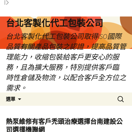
台北客製化代工包裝公司
台北客製化代工包裝公司取得ISO國際
品質有關產品包裝之認證，提高品質管
理能力，收縮包裝給客戶更安心的服
務，且為擴大服務，特別提供客戶臨
時性倉儲及物流，以配合客戶全方位之
需求。
跳
搜
選單
至
尋
內
關
容
鍵
熱泵維修有客戶禿頭治療選擇台南建設公
區
字:
司選擇機聯網