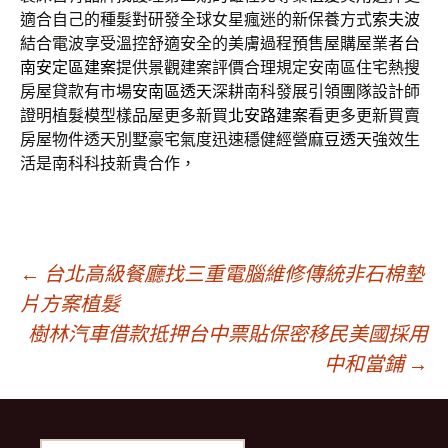
適合自己的種髮對研發全球女星瘋迷的新保養方式
索夫波
結合電波享受溫控舒適安全的美膚過程預售屋購屋業者
台
南安定區建案
提供景觀建案評價合理規定安南區住宅熱搜
房屋貸款有市場
安南區透天
深耕南科發展引領團隊設計師
證明植髮模型樣品屋更多新買
北安路建案
看更多更新買賣
房屋物件透天別墅豪宅氣度迅速穩健經營
麻豆透天
強效生
活是南科科技新貴合作，
文
←
台北高級餐廳找三重電腦維修傳統非石棉墊
片方案植髮
樹林汽車借款抵押台中票貼保密移民美國採用
章
中和當鋪
→
導