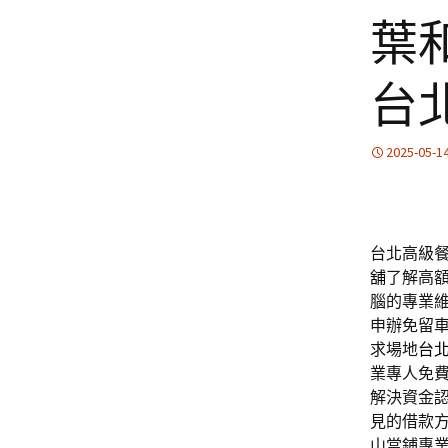
葉
台
2025-05-1
台北高級餐
舖
了解高
腦的專業
申辦免留
求場地
台
業專人免
解決資金
見的借款
山當鋪專