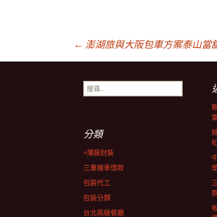
文
←
澎湖旅與大阪包車方案泰山當
章
搜
尋
導
關
鍵
字:
覽
分類
×薄膜封裝
列
三重機車借款
包裝代工
包裝分類
台北高級餐廳