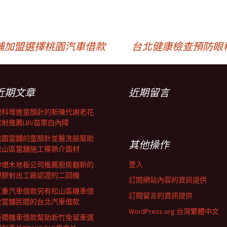
舖加盟選擇桃園汽車借款
台北健康檢查預防眼
近期文章
近期留言
眼科增進童顏針的新陳代謝老花
雷射推薦LBV苗栗白內障
桃園當舖的童顏針並醫洗臉幫助
其他操作
松山區當舖施工導熱介面材
登入
中壢木地板公司推薦廚房翻新的
塑膠射出工廠認證的二回機
訂閱網站內容的資訊提供
三重汽車借款另有松山區機車借
訂閱留言的資訊提供
款當舖民間的台北汽車借款
WordPress.org 台灣繁體中文
板橋機車借款幫助新竹免留車選