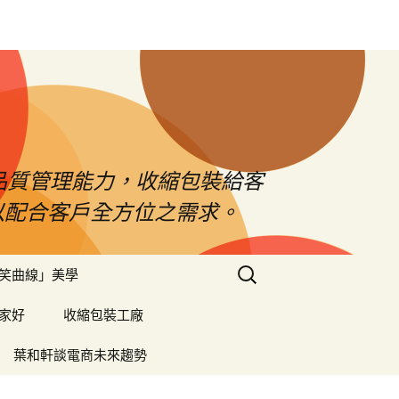
品質管理能力，收縮包裝給客
以配合客戶全方位之需求。
搜
笑曲線」美學
尋
關
家好
收縮包裝工廠
鍵
字:
葉和軒談電商未來趨勢