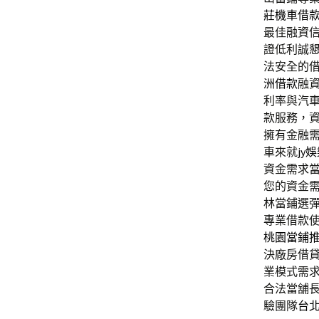
莊機車借
最佳融資
證低利誠
法安全的
洲借款
融
利率與汽
款服務，
擁有金融
車來就
jy
資金需求
您的資金
林當鋪選
專業借款
桃園當鋪
決廠房借
業模式需
合法當舖
驗團隊
台