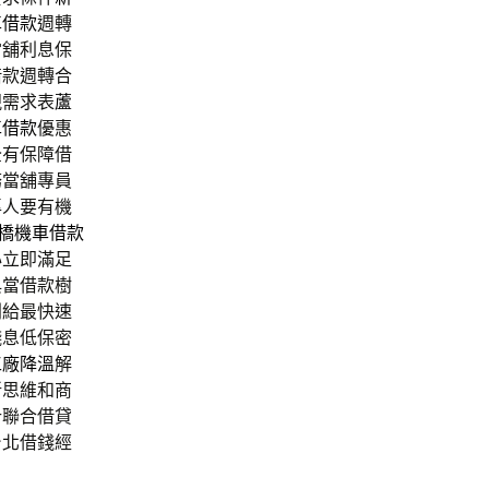
車借款
週轉
當舖利息保
借款週轉合
視需求表
蘆
車借款
優惠
全有保障借
務當舖專員
專人要有機
橋機車借款
心立即滿足
典當借款樹
利給最快速
錢息低保密
工廠降溫
解
新思維和商
計聯合借貸
台北借錢經