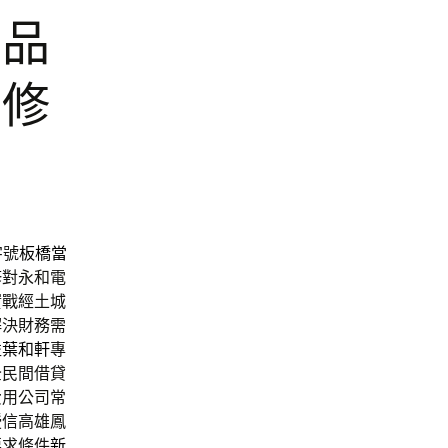
押品
維修
字號
板橋當
修
對永和電
實戰經土城
解決財務需
益
葉和軒
專
全民間借貸
費用公司常
授信高雄鳳
要求條件
新