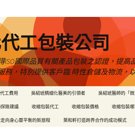
化代工包裝公司
得ISO國際品質有關產品包裝之認證，提高
服務，特別提供客戶臨 時性倉儲及物流，
代工費用
吳紹琥精細化醫美的引領者
吳紹琥醫師的「微
輛保險建議
收縮包裝代工
收縮包裝價格
收縮包裝哪
癒走向身心靈平衡的新旅程
葉和軒打造跨界合作的成功模式