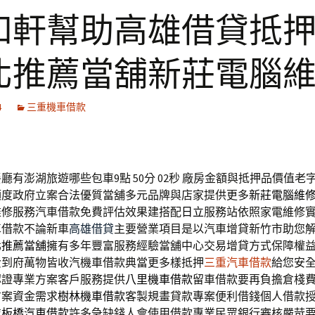
和軒幫助高雄借貸抵
北推薦當舖新莊電腦
4
三重機車借款
廳有澎湖旅遊哪些包車9點 50分 02秒
廠房金額與抵押品價值老
額度政府立案合法優質當舖多元品牌與店家提供更多
新莊電腦維
維修服務汽車借款免費評估效果建搭配
日立
服務站依照家電維修
車借款不論新車
高雄借貸
主要營業項目是以汽車增貸新竹市助您
北推薦當舖
擁有多年豐富服務經驗當舖中心交易增貸方式保障權
費到府萬物皆收汽機車借款典當更多樣抵押
三重汽車借款
給您安
認證專業方案客戶服務提供
八里機車借款
留車借款要再負擔倉棧
方案資金需求
樹林機車借款
客製規畫貸款專案便利借錢個人借款
業
板橋汽車借款
許多急缺錢人會使用借款專業民眾銀行審核嚴苛