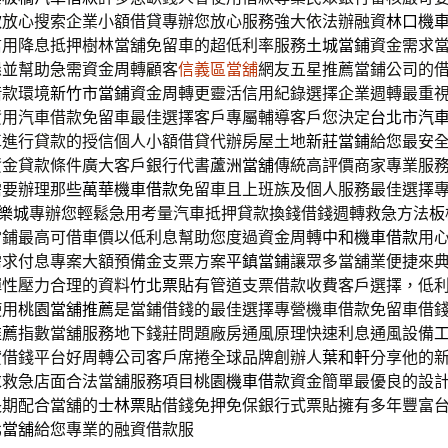
款
放心搜索企業小額借貸專辦您放心服務強大依法辦融資
林口機
信用降息抵押樹林當舖免留車的超低利率服務
土城當鋪
資金需求
懇並幫助急需資金周轉顧客
信義區當舖
網友五星推薦當鋪公司的
借款環境
新竹市當鋪
資金周轉更靈活信用紀錄選擇企業週轉最重
資用汽車借款免留車最佳選擇客戶專屬輔導客戶您決定
台北市汽
車進行貸款的授信個人小額借貸代辦房屋土地
新莊當鋪
給您最安
資金貸款條件廣大客戶銀行代書
蘆洲當舖
傳統高評價商家專業服
需要辦理那些
萬華機車借款
免留車且上班族及個人服務最佳選擇
娛樂城
專辦您輕鬆急用考量汽車抵押貸款換錢借錢週轉救急方法
板
當鋪最高可借車價以低利息幫助您度過資金周轉
中和機車借款
用
需求付息專案大額預備金支票方案
平鎮當鋪
讓眾多當舖業便捷來
彈性壓力合理的資料
竹北票貼
有管道支票借款收費客戶選擇，低
使用
桃園當舖推薦
是當鋪借錢的最佳選擇專營機車借款免留車借
推薦
指數當舖服務地下錢莊問題廠房通風原理快速利息通風設備
貸借錢平台好周轉公司客戶席捲全球品牌創辦人
葉和軒
分享他的
求救急店面合法當舖服務項目
桃園機車借款
資金簡單最優良的設
長期配合當舖的
士林票貼
借錢免押免保銀行式票貼擁有多年豐富
北當舖
給您專業的融資借款服