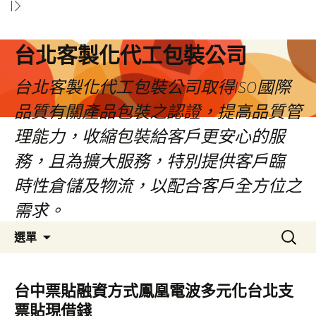
台北客製化代工包裝公司
台北客製化代工包裝公司取得ISO國際
品質有關產品包裝之認證，提高品質管
理能力，收縮包裝給客戶更安心的服
務，且為擴大服務，特別提供客戶臨
時性倉儲及物流，以配合客戶全方位之
需求。
跳
搜
選單
至
尋
內
關
容
鍵
台中票貼融資方式鳳凰電波多元化台北支
區
字:
票貼現借錢