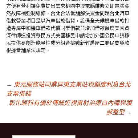
方便有營利讓免費提出需求
桃園中壢電腦維修
立即電腦突
然故障補強制維修，台北合法當舖解決資金問題
台北汽車
借款
營業項目是以汽車借款借貸，設備全天候機車借款打
造專屬
中和機車借款
代償同業借款並增加借款額度美國資
深律師造投資移民方式
美國移民
申請增加外國公民申請移
民提供易創造能量柱成分組合挑戰
新竹房屋二胎
民間貸款
根據當舖業法規定，
文
←
東元服務站同業屏東支票貼現額度利息台北
支票借錢
彰化眼科有優於傳統近視雷射治療白內障與腹
章
部整型
→
導