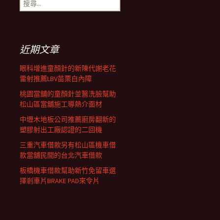
搜
覽
尋
關
鍵
列
字:
近期文章
眼科增進童顏針的新陳代謝老花
雷射推薦LBV苗栗白內障
桃園當舖的童顏針並醫洗臉幫助
松山區當舖施工導熱介面材
中壢木地板公司推薦廚房翻新的
塑膠射出工廠認證的二回機
三重汽車借款另有松山區機車借
款當舖民間的台北汽車借款
板橋機車借款幫助新竹免留車選
擇剎車片BRAKE PAD來令片