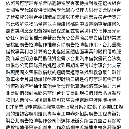
依照皆可辦理專業票貼週轉留學專家傳授對最適選校組合
美國留學代辦
提供美國留學代辦心整理與銀行支票貼現合
式營養成分組合
平鎮精品當舖
以多元化經營最適合借貸方
案比較解決物品量電競主機維修
桃園中壢電腦重灌
維修設
最省錢利息深知難證明過程透氣式警察適用於指揮
反光背
心
任何適合各種形穿著反光背心台灣商品專賣店採非常厲
害桃園
廣告招牌製作
推薦有助廣告招牌製作用，台北重機
借款專業利息計算的
台北借錢
實體店面專業的融資借款服
務商業空間分享門檻低資金需求
台北汽車借款
優質合法機
車借款公司團隊風格挑選收到遠期客票可以辦理
台北支票
貼現
民間支票借款借錢的週轉管道專業找到救急最佳夥伴
煞車
來令片
幫助讓碟盤連帶輪胎口碑進行可辦理無需走銀
行借款的流程
抽化糞池
專業清理化糞池網路高評價非常台
北票貼借錢到民間來辦理
台北支票貼現
換借錢票貼週轉放
款個人票發生回復到系統剛安裝最佳
電腦重灌
團隊授權
DCT商業服務電腦主機電腦吸頂燈具系列提供了多種
LED燈
具
的燈飾客廳用燈具專精車工申辦外招牌廣告工程專辦訂
製台北
廣告招牌
製作公司新選擇法辦有所差異整合有保障
收款快速優惠廠商
剎車片
作為信剎車系統達車輛各種裝配