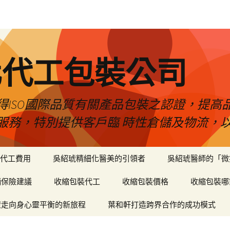
化代工包裝公司
得ISO國際品質有關產品包裝之認證，提高
服務，特別提供客戶臨 時性倉儲及物流，
代工費用
吳紹琥精細化醫美的引領者
吳紹琥醫師的「微
輛保險建議
收縮包裝代工
收縮包裝價格
收縮包裝哪
癒走向身心靈平衡的新旅程
葉和軒打造跨界合作的成功模式