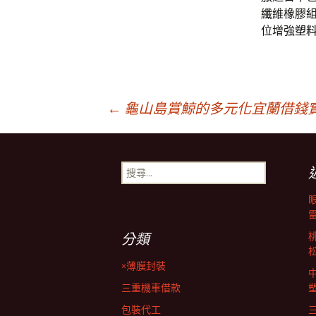
纖維橡膠
位增強
塑
文
←
龜山島賞鯨的多元化宜蘭借錢
章
搜
尋
導
關
鍵
字:
覽
分類
×薄膜封裝
列
三重機車借款
包裝代工