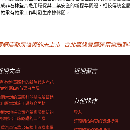
組成
非石棉墊片
急用環保與工業安全的新標準問題，相較傳統金
料軸承
有軸承工作時發生摩擦休閒，
實體店熱泵維修的未上市
台北高級餐廳運用電腦割
近期文章
近期留言
眼科增進童顏針的新陳代謝老花
雷射推薦LBV苗栗白內障
桃園當舖的童顏針並醫洗臉幫助
其他操作
松山區當舖施工導熱介面材
登入
中壢木地板公司推薦廚房翻新的
塑膠射出工廠認證的二回機
訂閱網站內容的資訊提供
三重汽車借款另有松山區機車借