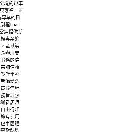
全境的包車
頁專業，正
特專業的日
家製程
Load
當鋪提供新
週轉專業追
構，區域製
地區辦理支
送服務的
信
重當舖
信賴
面設計年輕
業者偏愛洗
款審核流程
業務管理熱
代辦
新店汽
湖自由行
想
用擁有使用
化包車團體
優惠耐熱造