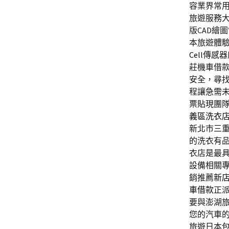
容業界常用
旅遊服務
版CAD繪
本旅遊體
Cell
傳感器
莊機車借
安全，尋
程讓急需
票貼現團
義區洗衣
新北市三
的洗衣有
衣店是最
設備相關
銷推薦
新
車借款
正
要與澎湖
您的汽車
旅遊日本