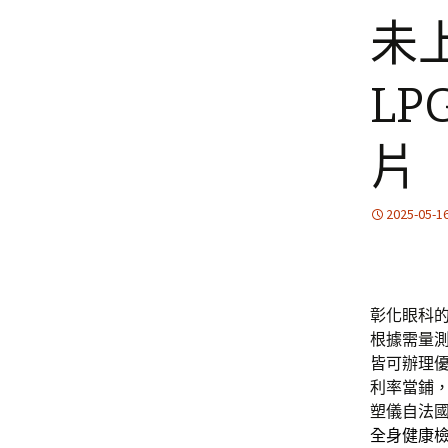
未
L
片
2025-05-1
彰化眼科的
根據需量
皆可辦理
利率當鋪
塑儀自法
全身健康