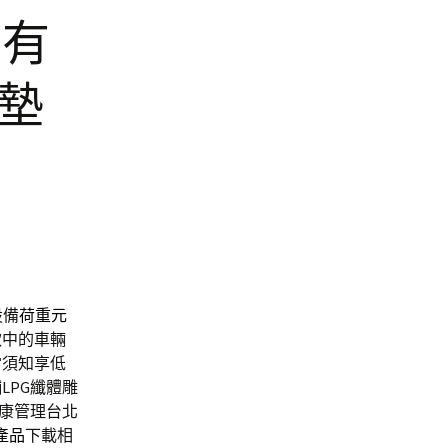
車有
棉墊
設備
荷重元
款中的車輛
當須知享低
LPG纖體雕
康管理台北
d產品
下載相