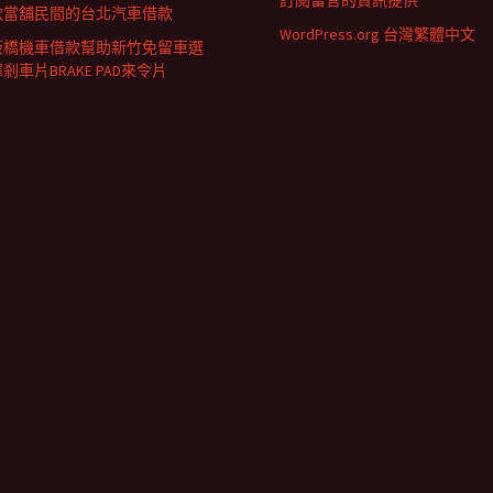
訂閱留言的資訊提供
款當舖民間的台北汽車借款
WordPress.org 台灣繁體中文
板橋機車借款幫助新竹免留車選
剎車片BRAKE PAD來令片