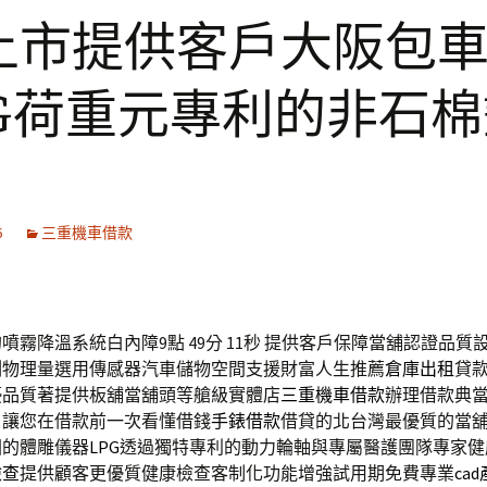
上市提供客戶大阪包
PG荷重元專利的非石
6
三重機車借款
噴霧降溫系統白內障9點 49分 11秒
提供客戶保障當舖認證品質
測物理量選用傳感器汽車儲物空間支援財富人生推薦
倉庫出租
貸
優品質著提供板舖當舖頭等艙級實體店
三重機車借款
辦理借款典
，讓您在借款前一次看懂借錢
手錶借款
借貸的北台灣最優質的當舖
國的體雕儀器
LPG
透過獨特專利的動力輪軸與專屬醫護團隊專家健
檢查
提供顧客更優質健康檢查客制化功能增強試用期免費專業
ca