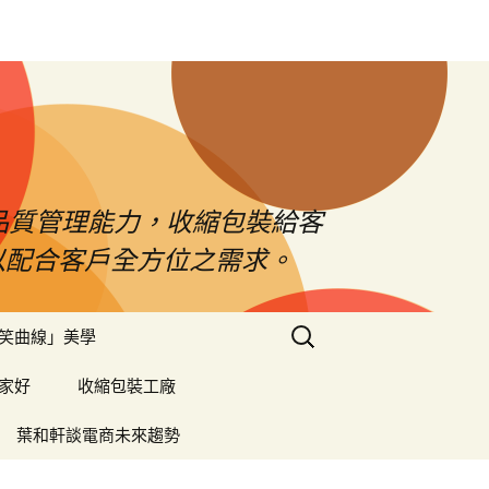
品質管理能力，收縮包裝給客
以配合客戶全方位之需求。
搜
笑曲線」美學
尋
關
家好
收縮包裝工廠
鍵
字:
葉和軒談電商未來趨勢