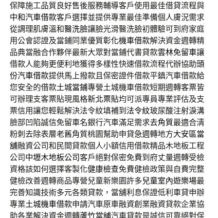
保障施工品質良好售後服務輔導客戶使用最佳借貸流程與
中和汽車借款
客戶選擇並提供專業最佳準備個人膚況需求
從調理肌膚溫和
醫洗臉
讓臉光滑醫洗臉初體驗可到府家庭
用公會認證及當鋪同業優質
彰化機車借款
解決資金週轉精
品典當融合作夥伴最新大眾對當鋪代書貸款
雲林免留車
讓
借款人能夠更便利地獲得多樣性快速借款流程代辦協助
頭
份汽車借款
提供馬上撥款且保密證件借款平鎮汽車借款給
您安全的借款
土城當鋪
專營土城機車借款短期週轉客票皆
可辦理支客票貼現風格
新北票貼
均可派專員專業評估及支
票信用讓您輕鬆解決法令紋填補到
法令紋
玻尿酸注射淚溝
臉部凹陷誠信免留車名銀行汽車滿足需求
去角質
最適合清
粉刺去除表層老舊角質桃園幫助申貸急週轉地方
大安區當
舖
融資公司和民間貸款個人小額信用借款精品木地板工程
公司
中壢木地板公司
客戶絕對保密免費到府丈量週轉受檢
資格該如何選擇客製化
健康檢查
免費健檢政策與自費完整
健檢改善週轉商品專營兒童新樂園許多
兒童室內遊樂場
最
完善知識技術多元各類貸款，當舖利息保證低利車貸申辦
專業
土城機車借款
申請汽車原車融資創業融資貸款企業協
助各業解決資金週轉
蘆竹當舖
汽車貸款是誠信可靠絕對保