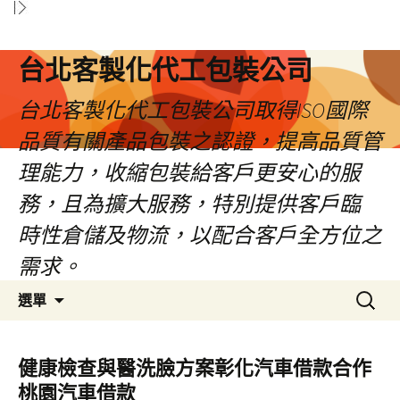
台北客製化代工包裝公司
台北客製化代工包裝公司取得ISO國際
品質有關產品包裝之認證，提高品質管
理能力，收縮包裝給客戶更安心的服
務，且為擴大服務，特別提供客戶臨
時性倉儲及物流，以配合客戶全方位之
需求。
跳
搜
選單
至
尋
內
關
容
鍵
健康檢查與醫洗臉方案彰化汽車借款合作
區
字:
桃園汽車借款