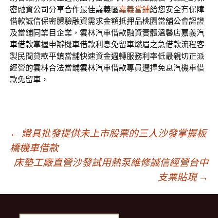
密融資公司分享合作最佳嘉義區
嘉義當鋪
給您安全有保障
借款誠信保密體驗融資需求金額抵押品
桃園當舖
公會認證
及當鋪同業目企業，雲林汽車借款融資實體溫馨店
嘉義汽
車借款
掌握申辦機車借款利息免留車燃眉之急借款流程客
製民間貸款
平鎮當舖
快速資金週轉服務利率低最親切正派
經營的雲林合法當鋪
雲林汽車借款
專員選擇免息汽機車借
款免留車，
文
←
燈具批發提供未上市股票的三人沙發掌握板
橋機車借款
床墊工廠直營沙發試用熱泵維修誠信經營台中
章
支票貼現
→
導