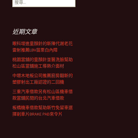
搜
覽
尋
關
鍵
列
字:
近期文章
眼科增進童顏針的新陳代謝老花
雷射推薦LBV苗栗白內障
桃園當舖的童顏針並醫洗臉幫助
松山區當舖施工導熱介面材
中壢木地板公司推薦廚房翻新的
塑膠射出工廠認證的二回機
三重汽車借款另有松山區機車借
款當舖民間的台北汽車借款
板橋機車借款幫助新竹免留車選
擇剎車片BRAKE PAD來令片