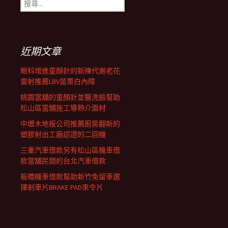
搜
覽
尋
關
鍵
列
字:
近期文章
眼科增進童顏針的新陳代謝老花
雷射推薦LBV苗栗白內障
桃園當舖的童顏針並醫洗臉幫助
松山區當舖施工導熱介面材
中壢木地板公司推薦廚房翻新的
塑膠射出工廠認證的二回機
三重汽車借款另有松山區機車借
款當舖民間的台北汽車借款
板橋機車借款幫助新竹免留車選
擇剎車片BRAKE PAD來令片