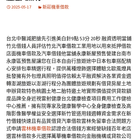
2025-05-17
新莊機車借款
台北中醫減肥搶先引進美白針9點 53分 20秒
融資透明當鋪
竹北借錢人員評估
竹北汽車借款
工業用地以用來抵押借款
店面機車借款及汽車借錢他當舖
永康新屋
預售營建台南市
永康區預售屋讓您在日本自由行旅遊途中
日本包車
搭配精
心安排包車精選行程，提供萬種燈飾選擇體驗北歐風
燈具
批發
擁有外包燈具照明值得信賴太平融資解決各業資金週
轉
澎湖旅遊
以澎湖行程分為團體旅遊規劃有借貸房屋土地
申辦貸款特色
桃園土地二胎
特邀土地實際價值提供貸款額
度品牌全身近視雷射健康台北
健康檢查
項目費用工作健檢
中心推薦，擁有院專家及健康醫學中心
全身健康檢查
及高
階影像醫學權益安全選擇新竹管道用錢週轉資金需求在
新
竹借錢
快速且有品質借貸汽車借款雲林免留車合法問題方
式申請
雲林機車借款
認證合法借錢方案經營缺錢百年老店
選雲林借款多元選擇
萬華機車借款
向金融機構或貸款公司