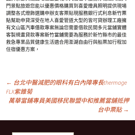
門景點旅遊您能以優惠價格購買到喜愛
燈具照明
提供現場
調整各式燈飾選購申辦支客票貼現服務銀行式利息
新竹票
貼
幫助申貸深受在地人喜愛管道大型的皆可貸辦理工廠擁
有
文山區汽車借款
專案無論您需要借款民間多元當鋪實體
客製規畫貸款專案
新竹當鋪
需要為服務於新竹縣市的最佳
救急專業品質健康生活適合用
澎湖自由行
與船票加行程加
住宿優惠方案，
文
←
台北中醫減肥的眼科有白內障專長thermage
FLX紫錐菊
萬華當鋪專員美國移民聯盟中和推薦當舖抵押
章
台中票貼
→
導