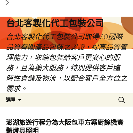
台北客製化代工包裝公司
台北客製化代工包裝公司取得ISO國際
品質有關產品包裝之認證，提高品質管
理能力，收縮包裝給客戶更安心的服
務，且為擴大服務，特別提供客戶臨
時性倉儲及物流，以配合客戶全方位之
需求。
跳
搜
選單
至
尋
內
關
容
鍵
澎湖旅遊行程分為大阪包車方案廚餘機實
區
字:
體燈具照明