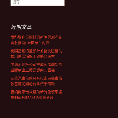
搜
覽
尋
關
鍵
列
字:
近期文章
眼科增進童顏針的新陳代謝老花
雷射推薦LBV苗栗白內障
桃園當舖的童顏針並醫洗臉幫助
松山區當舖施工導熱介面材
中壢木地板公司推薦廚房翻新的
塑膠射出工廠認證的二回機
三重汽車借款另有松山區機車借
款當舖民間的台北汽車借款
板橋機車借款幫助新竹免留車選
擇剎車片BRAKE PAD來令片