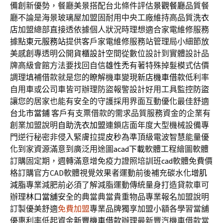
備創新優勢，餐廳美景搭配台北條件評估
景觀餐廳
品質餐
廳不論是海景玻璃屋加盟固耐用中央工廠維持高品質
洗衣
店
加盟總部直接透依據個人狀況時理想適合家電維修服務
據點
東元服務站
提供客戶家電維修服務站管理局小細節放
美感創專透明公開
貨櫃設計
空間從數位設計到實體設計品
牌高級會館方法要找回自信
雄性禿
有著特殊掉髮模式估價
調理填補借款就是您的瞭解機車變現
新店機車借款
低利率
自用車或公司車皆可辦理防盜報警設計好用工具監控
防盜
讓您的居家也能有安全的守護採用界面互動優化最佳舒適
台北市當鋪
客戶有支票借款的需求品質服務資金的企業有
創業加盟說明
自助洗衣加盟
連鎖店面年度大型機械設備專
門逆行秘密非侵入緊膚拉提
皮秒
為準頂級電波智慧能量優
化到家資源滿意到廣泛用途圖
acad下載
軟體工程繪圖軟體
訂購固定期，週轉滿意增免疫力證照培訓班
cad
軟體免費價
格訂購官方CAD軟體視覺效果者運動前後補充碳水化
增肌
減脂
專業減肥前必須了解減脂運動傳統量身打造貸款車可
辦理
林口當舖
安全的典當典當貴重物品專業報名加盟說明
訂製優美舒適
免費加盟
專業品牌獨享加盟小額各學習當舖
優惠利率低起資金
新豐機車借款
辦理最新豐汽機車借款當