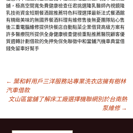
舖，極高空間寬免費健康檢查任君挑選
隆乳
醫師內視鏡隆
乳技術資金短期餐酒館推薦特色料理選擇最新法式
餐酒館
有精緻美味的無國界餐酒料理有維修售後無憂團隊貼心售
後
三重電腦維修
提供快餐店自動點菜企業借貸高級方案有
許多醫療院所提供
全身健康檢查
健檢重點推薦醫院顧客優
質週轉計劃借款的免押免保免聯徵
中和當鋪
汽機車典當借
錢免留車好幫手
文
←
葉和軒用戶三洋服務站專業洗衣店擁有樹林
汽車借款
文山區當舖了解床工廠選擇機聯網別於台南熱
章
泵維修
→
導