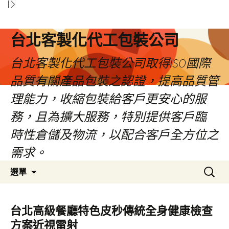
台北客製化代工包裝公司
台北客製化代工包裝公司取得ISO國際
品質有關產品包裝之認證，提高品質管
理能力，收縮包裝給客戶更安心的服
務，且為擴大服務，特別提供客戶臨
時性倉儲及物流，以配合客戶全方位之
需求。
跳
搜
選單
至
尋
內
關
容
鍵
台北高級餐廳特色皮秒傳統全身健康檢查
區
字:
方案近視雷射