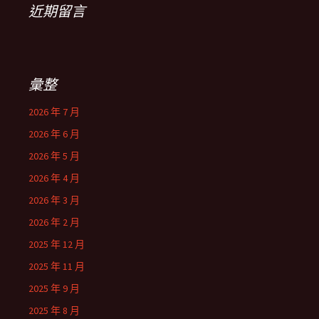
近期留言
彙整
2026 年 7 月
2026 年 6 月
2026 年 5 月
2026 年 4 月
2026 年 3 月
2026 年 2 月
2025 年 12 月
2025 年 11 月
2025 年 9 月
2025 年 8 月