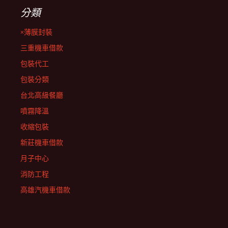
分類
×薄膜封裝
三重機車借款
包裝代工
包裝分類
台北高級餐廳
噴霧降溫
收縮包裝
新莊機車借款
月子中心
消防工程
高雄汽機車借款