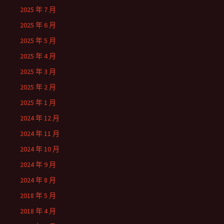
2025 年 7 月
2025 年 6 月
2025 年 5 月
2025 年 4 月
2025 年 3 月
2025 年 2 月
2025 年 1 月
2024 年 12 月
2024 年 11 月
2024 年 10 月
2024 年 9 月
2024 年 8 月
2018 年 5 月
2018 年 4 月