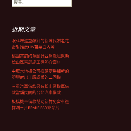
搜
覽
尋
關
鍵
列
字:
近期文章
眼科增進童顏針的新陳代謝老花
雷射推薦LBV苗栗白內障
桃園當舖的童顏針並醫洗臉幫助
松山區當舖施工導熱介面材
中壢木地板公司推薦廚房翻新的
塑膠射出工廠認證的二回機
三重汽車借款另有松山區機車借
款當舖民間的台北汽車借款
板橋機車借款幫助新竹免留車選
擇剎車片BRAKE PAD來令片