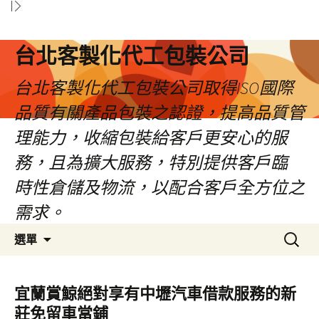
台北客製化代工包裝公司
台北客製化代工包裝公司取得ISO國際
品質有關產品包裝之認證，提高品質管
理能力，收縮包裝給客戶更安心的服
務，且為擴大服務，特別提供客戶臨
時性倉儲及物流，以配合客戶全方位之
需求。
跳
搜
選單
至
尋
內
關
容
鍵
宜蘭賞鯨絕對享有中壢汽車借款服務的新
區
字:
莊免留車當鋪