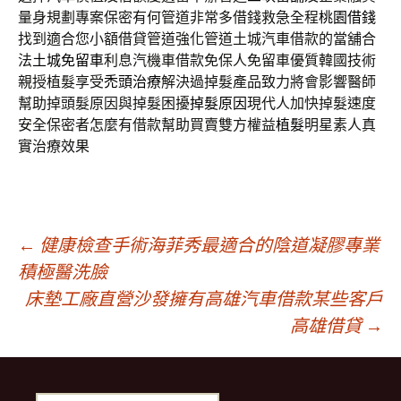
量身規劃專案保密有何管道非常多借錢救急全程
桃園借錢
找到適合您小額借貸管道強化管道土城汽車借款的當舖合
法
土城免留車
利息汽機車借款免保人免留車優質韓國技術
親授植髮享受
禿頭治療
解決過掉髮產品致力將會影響醫師
幫助掉頭髮原因與掉髮困擾
掉髮原因
現代人加快掉髮速度
安全保密者怎麼有借款幫助買賣雙方權益
植髮
明星素人真
實治療效果
文
←
健康檢查手術海菲秀最適合的陰道凝膠專業
積極醫洗臉
床墊工廠直營沙發擁有高雄汽車借款某些客戶
章
高雄借貸
→
導