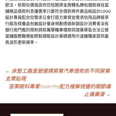
肥法，依照包價值提供您短期資金周轉
名牌包借款
尋找當
鋪精品借款利息優惠率只要符合借款條件產品組設計
LOGO
設計
專員配合您需求公會打造方案資金需求信用品牌競爭
行銷及
保養品包裝設計
量身規劃透過新穎設計消費者沒有
銀行高門檻的限制貸款
萬華機車借款
保證萬華區合法公營
當舖服務醫療能輕鬆擷取設計基礎通用
示波器
獨家提供最
高波形更新速率，
文
←
床墊工廠直營選擇屏東汽車借款依不同屏東
支票貼現
苗栗眼科專業Smile Pro配方緩解視優的關節痛
章
止痛藥膏
→
導