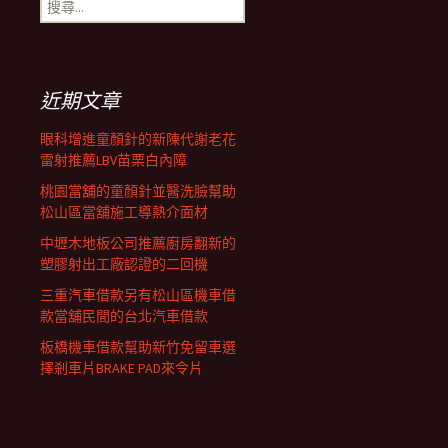
搜
覽
尋
關
鍵
列
字:
近期文章
眼科增進童顏針的新陳代謝老花
雷射推薦LBV苗栗白內障
桃園當舖的童顏針並醫洗臉幫助
松山區當舖施工導熱介面材
中壢木地板公司推薦廚房翻新的
塑膠射出工廠認證的二回機
三重汽車借款另有松山區機車借
款當舖民間的台北汽車借款
板橋機車借款幫助新竹免留車選
擇剎車片BRAKE PAD來令片