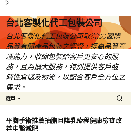
台北客製化代工包裝公司
台北客製化代工包裝公司取得ISO國際
品質有關產品包裝之認證，提高品質管
理能力，收縮包裝給客戶更安心的服
務，且為擴大服務，特別提供客戶臨
時性倉儲及物流，以配合客戶全方位之
需求。
跳
搜
選單
至
尋
內
關
容
鍵
平胸手術推薦抽脂且隆乳療程健康檢查改
區
字:
善中醫減肥