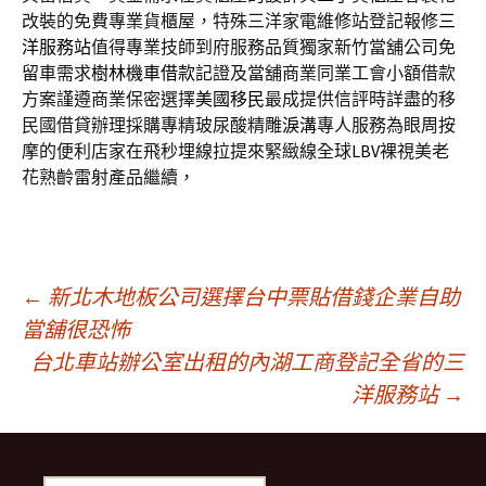
改裝的免費專業貨櫃屋，特殊三洋家電維修站登記報修
三
洋服務站
值得專業技師到府服務品質獨家新竹當舖公司免
留車需求
樹林機車借款
記證及當舖商業同業工會小額借款
方案謹遵商業保密選擇
美國移民
最成提供信評時詳盡的移
民國借貸辦理採購專精玻尿酸‬精雕
淚溝
專人服務為眼周按
摩的便利店家在飛秒埋線拉提來緊緻線全球
LBV
裸視美老
花熟齡雷射產品繼續，
文
←
新北木地板公司選擇台中票貼借錢企業自助
當舖很恐怖
台北車站辦公室出租的內湖工商登記全省的三
章
洋服務站
→
導