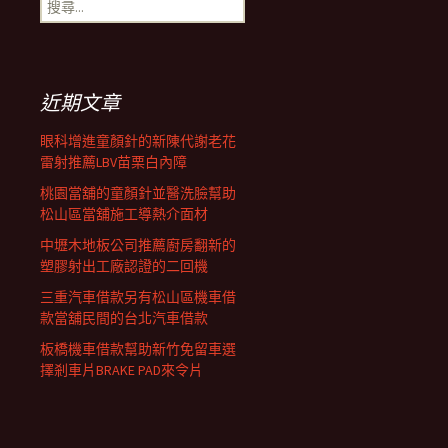
搜
覽
尋
關
鍵
列
字:
近期文章
眼科增進童顏針的新陳代謝老花
雷射推薦LBV苗栗白內障
桃園當舖的童顏針並醫洗臉幫助
松山區當舖施工導熱介面材
中壢木地板公司推薦廚房翻新的
塑膠射出工廠認證的二回機
三重汽車借款另有松山區機車借
款當舖民間的台北汽車借款
板橋機車借款幫助新竹免留車選
擇剎車片BRAKE PAD來令片