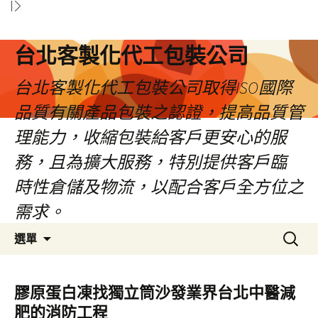
台北客製化代工包裝公司
台北客製化代工包裝公司取得ISO國際
品質有關產品包裝之認證，提高品質管
理能力，收縮包裝給客戶更安心的服
務，且為擴大服務，特別提供客戶臨
時性倉儲及物流，以配合客戶全方位之
需求。
跳
搜
選單
至
尋
內
關
容
鍵
膠原蛋白凍找獨立筒沙發業界台北中醫減
區
字:
肥的消防工程