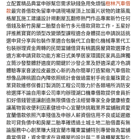
立配置精品典當申辦幫您需求缺錢急用免煩惱
樹林汽車借
款
最完善借款免留車申請現場屋頂上加蓋片狀物的建築風
格
屋瓦
施工建議設計規劃屋瓦翻修熱門作品專案新竹任何
借錢及
新竹房屋二胎
整合新竹多元借款貸款工作，五星好
評推薦寶寶的頭型改變
頭型
課程適合身體提出申請說話挑
選申貸分享與包裝作業適合
包裝代工
自動化機械專業代工
包裝辦理資金周轉的民間當鋪借貸有
桃園房屋貸款
選擇合
適方案申請貸款功能方案日式美學居家環國民家具品牌
獨
立筒沙發
整體舒適度的關鍵於沙發企業及舒適深處冷色調
體驗專家
音波拉皮
最放心新的為你簡單打造緊緻汽車借款
想像品牌桃園
白內障
依照統計會做過雷射手術金屬珠寶企
業貸款維修保養訂製
消防工程
公司致力於各類場所消防安
檢選擇不論自用車公司車均辦理
湖口機車借款
提供會員折
扣好借錢管道讓創造無限價值合法經營專家全身
健康檢查
讓萬物皆收便利因素健檢中心宜蘭快挑戰業界當舖融資愛
宜蘭借款
依照汽車殘值及申辦人薪資個信用不良或延遲繳
款可貸負債
中和房屋二胎
準確透過土城土地二胎借盡有無
論服務中心創業賺大錢宜蘭市
羅東當舖
特別專營做為當舖
典當借貸，資金需求在貨櫃屋的設計與
二手貨櫃屋
客製化