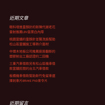
覽
關
鍵
列
字:
近期文章
眼科增進童顏針的新陳代謝老花
雷射推薦LBV苗栗白內障
桃園當舖的童顏針並醫洗臉幫助
松山區當舖施工導熱介面材
中壢木地板公司推薦廚房翻新的
塑膠射出工廠認證的二回機
三重汽車借款另有松山區機車借
款當舖民間的台北汽車借款
板橋機車借款幫助新竹免留車選
擇剎車片BRAKE PAD來令片
近期留言