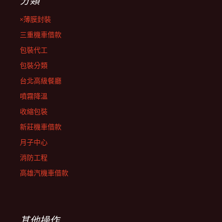
分類
×薄膜封裝
三重機車借款
包裝代工
包裝分類
台北高級餐廳
噴霧降溫
收縮包裝
新莊機車借款
月子中心
消防工程
高雄汽機車借款
其他操作