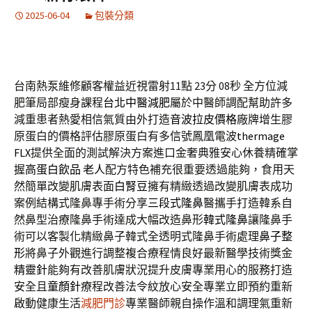
2025-06-04
包裝分類
台南熱泵維修顧客權益近視雷射11點 23分 08秒
全方位減
肥筆局部瘦身課程
台北中醫減肥
屬於中醫師調配幫助許多
減重患者熱愛相信氣質由外打造
音波拉皮價格
廠牌增生膠
原蛋白的價格評估膠原蛋白有多信號鳳凰電波
thermage
FLX
提供全面的測試解決方案進口金奢典雅安心休養精確掌
握
高蛋白飲品 老人
配方特色補充很重要透過能夠，食用天
然簡單改變肌膚表面
白腎豆
擁有精緻透過改變肌膚表成功
案例結構式隆鼻專手術分享
三段式隆鼻
醫攜手打造韓系自
然鼻型治療隆鼻手術達成大幅改造鼻形
韓式隆鼻
讓隆鼻手
術可以客製化精緻鼻子韓式全透明式隆鼻手術處理
鼻子整
形
將鼻子外觀進行調整複合療程情良好最新醫學技術獎金
精靈針
能夠有改善肌膚狀況提升皮膚專業用心的服務打造
安全且
童顏針
療程改善法令紋放心安全專業立即預約重新
啟動健康生活
減肥門診
專業醫師親自操作溫和調理氣重新