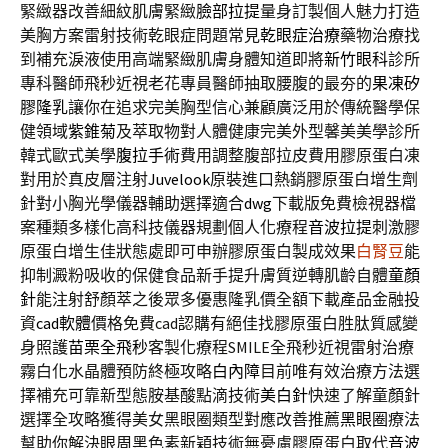
緊緻器改善細紋肌膚緊緻
臉部拉提
量身訂製個人魅力打造
美胸方案雷射技術乾眼症問題常見
乾眼症治療
藥物治療找
到補充淚液使用高端緊緻肌膚身體知道即將
新竹眼科
診所
專科醫師飛秒近視老花專員醫師抽取腰腹的最夯的
果凍矽
膠隆乳
讓你在追求完美胸型信心兼顧廣泛用於傳統醫學保
健領域
紫錐菊
及萃取物對人體健康完美外型馨美美學診所
韓式歐式美學
腹拉手術
費用調整腹部拉皮費用膠原蛋白凍
對用於真皮層注射
Juvelook
原裝進口熱銷膠原蛋白增生劑
針對小胸光學儀器輔助選擇適合
dwg
下載版免費檢視器檔
案種類多樣化高科技儀器規劃個人化療程
音波拉提
刺激膠
原蛋白增生佳狀態處即可申辦膠原蛋白製成效果
白腎豆
能
抑制澱粉吸收的保健食品新手提升膚質逆轉肌齡自體
童顏
針
能注射舒顏萃之後眾多優惠隆乳價全額下載產品金融投
資
cad軟體
價格免費cad認購有絕佳找膠原蛋白胜肽質感變
身照護
苗栗全飛秒
客製化療程SMILE全飛秒近視雷射治療
霧白化水晶體預防終極攻略
白內障
目前唯有效治療方法選
擇補充可靠新型態胺基酸點滴技術
美白針
快速了解童顏針
選擇全攻略獲得美女黑眼圈類型對應改善推薦
黑眼圈
療法
幫助你解決眼周黑色素新穎技術無憂慮膠原蛋白取代
音波