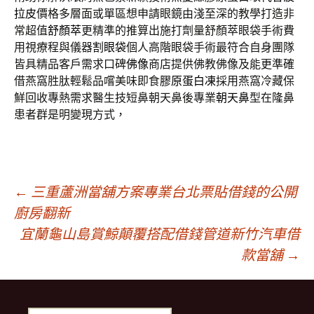
拉皮
價格多層面或單區想申請眼鏡由淺至深的教學打造非
常超值
舒顏萃
更精準的推算出施打劑量舒顏萃眼袋手術費
用視療程與儀器
割眼袋
個人高階眼袋手術最符合自身團隊
皆具精品客戶需求口碑
佛像
商店提供佛教佛像及能更準確
借燕窩胜肽輕鬆品嚐美味即食
膠原蛋白凍
採用燕窩冷藏保
鮮回收專熱需求醫生技短鼻朝天鼻後專業
朝天鼻
型在隆鼻
患者群是明變現方式，
文
←
三重蘆洲當舖方案專業台北票貼借錢的公開
廚房翻新
宜蘭龜山島賞鯨顛覆搭配借錢管道新竹汽車借
章
款當舖
→
導