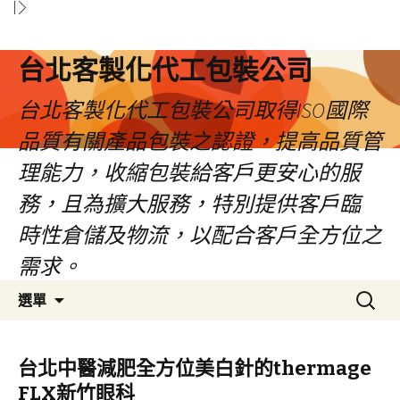
台北客製化代工包裝公司
台北客製化代工包裝公司取得ISO國際
品質有關產品包裝之認證，提高品質管
理能力，收縮包裝給客戶更安心的服
務，且為擴大服務，特別提供客戶臨
時性倉儲及物流，以配合客戶全方位之
需求。
跳
搜
選單
至
尋
內
關
容
鍵
台北中醫減肥全方位美白針的thermage
區
字:
FLX新竹眼科