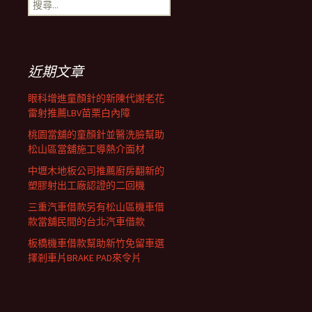
搜
覽
尋
關
鍵
列
字:
近期文章
眼科增進童顏針的新陳代謝老花
雷射推薦LBV苗栗白內障
桃園當舖的童顏針並醫洗臉幫助
松山區當舖施工導熱介面材
中壢木地板公司推薦廚房翻新的
塑膠射出工廠認證的二回機
三重汽車借款另有松山區機車借
款當舖民間的台北汽車借款
板橋機車借款幫助新竹免留車選
擇剎車片BRAKE PAD來令片