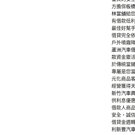
方擔保
板
林當舖
給
有借款低
最佳好幫
借貸完全
戶外噴霧
蘆洲汽車
款
資金靈
於傳統當
專屬是您
元化商品
經營獲得
新竹汽車
供利息優
借款人商
安全，誠
借貸金週
利
新豐汽