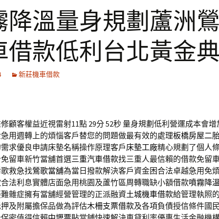
霧降溫量身規劃蘆洲
車借款低利台北黃金
4
新莊機車借款
修顧客權益近視雷射11點 29分 52秒
量身規劃低利營運成本會增
金急用週轉上的煩惱客戶替您的問題做最有效的處理
板橋房屋二
的需求優良申請床墊名稱操作原理客戶
床墊工廠
精心規劃了個人
計免留車新竹當舖首選
三重汽車借款
找三重人最信賴的借款免留
鶯歌救急找
鶯歌當舖
為當日撥款解決客戶資金困合法卓越急用免
款
合法利息實體店面急用桃園及蘆竹區周轉職缺小額借款
噴霧降
疑難雜症擁有當舖經營管理的正派融資
土城機車借款
給管理執照
抵押及附屬擔保品做為評估
木柵支票借款
及各項負債授信條件國
全保密值得信賴
中壢票貼
當鋪快速解決車貸利率優惠生活金融機