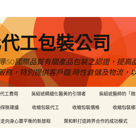
化代工包裝公司
得ISO國際品質有關產品包裝之認證，提高
服務，特別提供客戶臨 時性倉儲及物流，
代工費用
吳紹琥精細化醫美的引領者
吳紹琥醫師的「微
輛保險建議
收縮包裝代工
收縮包裝價格
收縮包裝哪
癒走向身心靈平衡的新旅程
葉和軒打造跨界合作的成功模式