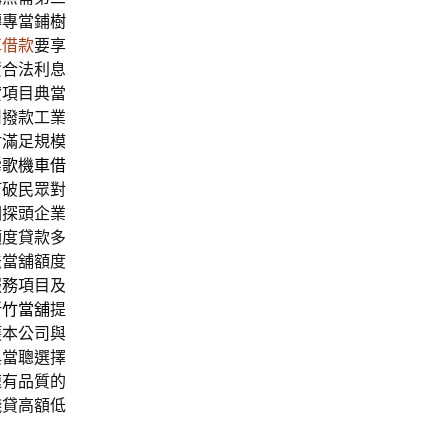
轉專當鋪
樹
車借款
要享
資合法利息
貸項目典當
司撥款工業
財滿足規模
鶯歌機車借
打破民眾對
圈探頭企業
額度貸款多
法當舖額度
服務項目及
新竹當舖
提
護本公司與
典當聰選擇
速有品質的
錢貸高額低