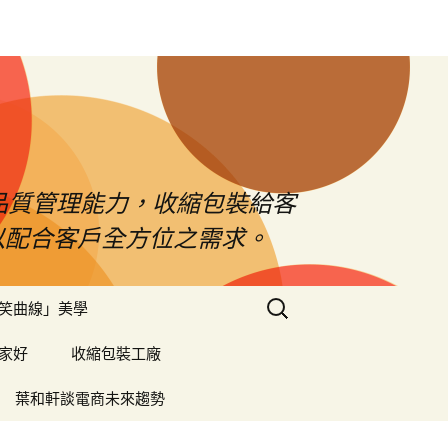
品質管理能力，收縮包裝給客
以配合客戶全方位之需求。
搜
笑曲線」美學
尋
關
家好
收縮包裝工廠
鍵
字:
葉和軒談電商未來趨勢