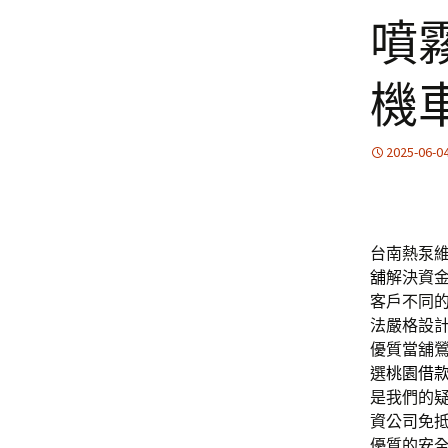
噴
機
2025-06-0
台南熱泵維
舖
解決資
客戶不同
法嚴格設
優質當舖
選
桃園借
是我們的
資公司免
優質的安