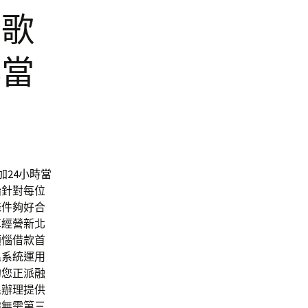
鶯歌
典當
加
24小時當
胎
針對每位
條件夠好合
車經營新北
煩惱借款首
溫
系統運用
的您正派融
民辦理提供
構無需第三