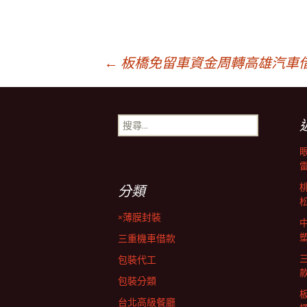
文
←
板橋免留車資金周轉高雄汽車
章
搜
尋
導
關
鍵
字:
覽
分類
×薄膜封裝
列
三重機車借款
包裝代工
包裝分類
台北高級餐廳