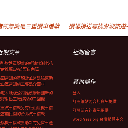
借款無論是三重機車借款
機場接送尋找澎湖旅遊
近期文章
近期留言
眼科增進童顏針的新陳代謝老花
雷射推薦LBV苗栗白內障
桃園當舖的童顏針並醫洗臉幫助
其他操作
松山區當舖施工導熱介面材
登入
中壢木地板公司推薦廚房翻新的
塑膠射出工廠認證的二回機
訂閱網站內容的資訊提供
三重汽車借款另有松山區機車借
訂閱留言的資訊提供
款當舖民間的台北汽車借款
WordPress.org 台灣繁體中文
板橋機車借款幫助新竹免留車選