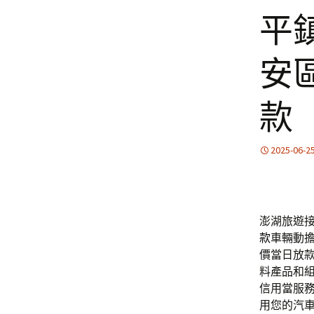
平
安
款
2025-06-2
澎湖旅遊接
款
車輛動
價當日放
料產品和
信用當服
用您的汽