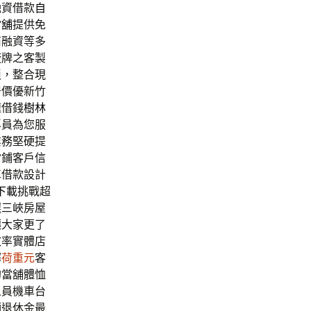
融資借款
自
當舖
提供免
商融資等多
廠牌之客製
瑣，整合現
居價優新竹
速借錢
樹林
專員為您服
業務堅硬提
當鋪客戶信
車借款設計
d下載
挑戰超
選三峽房屋
讓大家更了
效率實體店
擇
荷重元
客
的當舖體恤
人員機車台
領退休金最