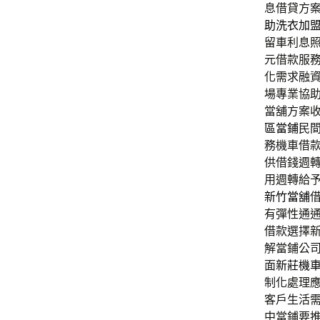
息借貸方
助洗衣加
留車利息
元借款服
化需求融
場專業協
當舖方案
區當鋪
民
務機車借
供借錢週
用週轉給
新竹當舖
有彈性通
借款選擇
解當鋪公
面
新莊機
制化處理
客戶生活
中當鋪要