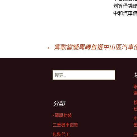
划算借錢
中和汽車
文
←
鶯歌當舖周轉首選中山區汽車
章
搜
尋
導
關
鍵
字:
覽
分類
×薄膜封裝
列
三重機車借款
包裝代工