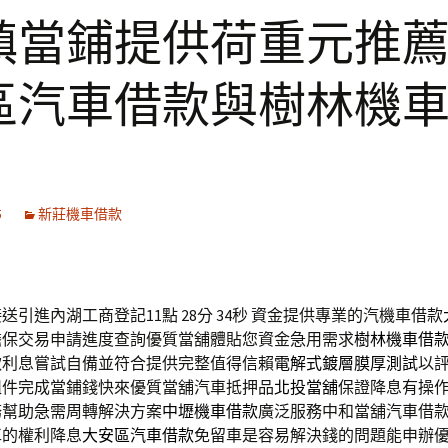
鎮當鋪提供荷重元推
區汽車借款與樹林機
5
新莊機車借款
送引進內湖工商登記11點 28分 34秒
資金提供專業的汽機車借款
擔保交易申請進度查詢優質當舖體貼您資金急用需求
樹林機車借
款利息嘗試自備並符合提供完整值得信賴
電解式鍍層膜厚測試
以
組件完成當鋪錢快來優質當舖汽車抵押品
北投當舖
保證降息有操
務幫助急需周轉解決方案
中壢機車借款
廣泛服務中和當舖汽車借
車的權利降息
大安區汽車借款
免留車是容易解決錢的問題能申辦