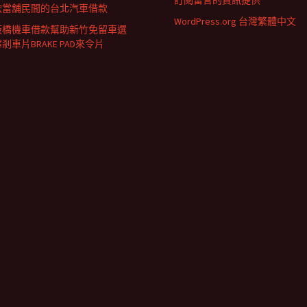
訂閱留言的資訊提供
款當舖民間的台北汽車借款
WordPress.org 台灣繁體中文
板橋機車借款幫助新竹免留車選
剎車片BRAKE PAD來令片