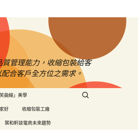
品質管理能力，收縮包裝給客
以配合客戶全方位之需求。
搜
笑曲線」美學
尋
關
家好
收縮包裝工廠
鍵
字:
葉和軒談電商未來趨勢