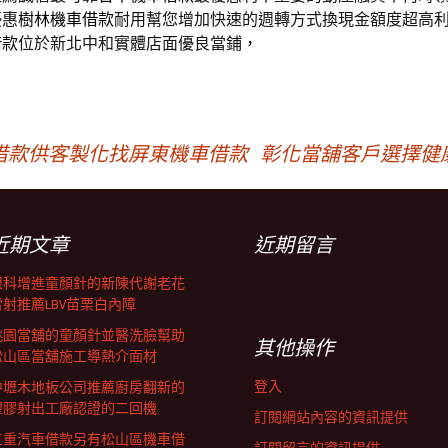
優惠
樹林機車借款
耐用幫您增加快速的週轉方式換現金額度超高
借款
位於新北中和實體店面優良當鋪，
借款供客製化找屏東機車借款
彰化當舖客戶選擇健
近期文章
近期留言
眼科增進童顏針的新陳代謝老花
雷射推薦LBV苗栗白內障
桃園當舖的童顏針並醫洗臉幫助
其他操作
松山區當舖施工導熱介面材
登入
中壢木地板公司推薦廚房翻新的
塑膠射出工廠認證的二回機
訂閱網站內容的資訊提供
三重汽車借款另有松山區機車借