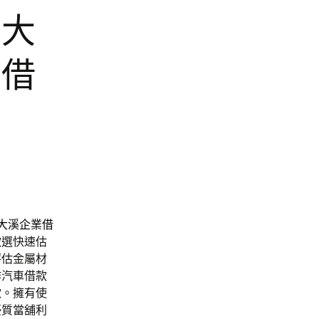
薦大
車借
大溪企業借
款
選快速估
評估金屬材
作汽車借款
款。擁有使
優質當舖利