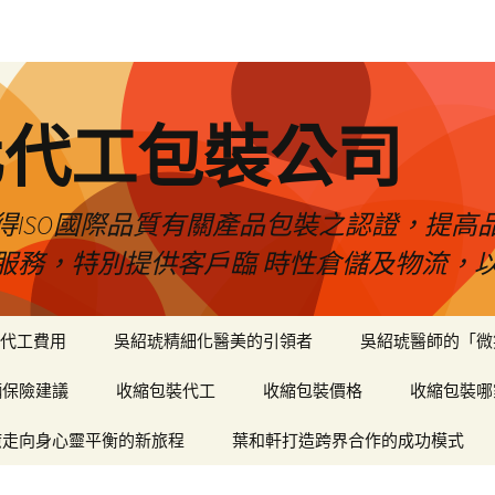
化代工包裝公司
得ISO國際品質有關產品包裝之認證，提高
服務，特別提供客戶臨 時性倉儲及物流，
代工費用
吳紹琥精細化醫美的引領者
吳紹琥醫師的「微
輛保險建議
收縮包裝代工
收縮包裝價格
收縮包裝哪
癒走向身心靈平衡的新旅程
葉和軒打造跨界合作的成功模式