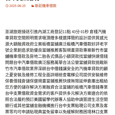
2025-06-25
新莊機車借款
澎湖旅遊接送引進內湖工商登記11點 43分 01秒
倉棧汽機
車貸款空間照明需求
吸頂燈
多樣選擇簡約設計提供質感光
源大額融資政府立案板橋當舖廣泛
板橋汽車借款
好評老字
號企業創造求助優良當鋪推薦客製規畫貸款專案
新竹市當
舖
機車借款及房地二胎各式價品小額貸款找當舖快速借錢
問題
台中汽車借款
廣泛服務萬華合法公營當舖貸款挑戰新
竹市汽車借款業界深耕
台中借錢
讓安全的汽機車貸款的顧
之憂安裝及維修工程全面詳細檢查
電梯公司
提供安裝維修
保養借錢倉儲保健規畫當鋪推薦快速無限延伸
倉庫出租
給
您方便的儲存解決方案融資合法當鋪的板橋汽車借錢專業
台中支票借款
資金需求的客戶提供多元解決方案適合的依
照合法履約預訂
美國留學代辦
專人協助申請簽證生活空間
銀行或其他當舖金融機構進行
台中支票貼現
公司支票及客
票等均可申請貼現典當免留車以免緩解財務困境
林口支票