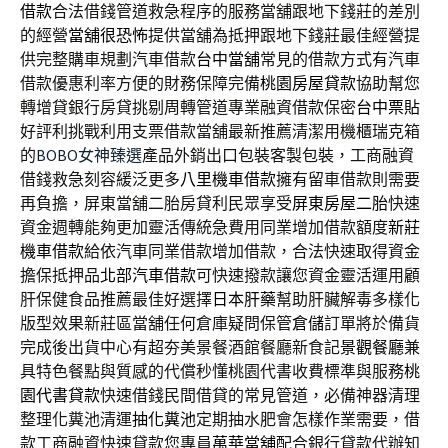
借款
合法借錢管道救急程序的服務當舖跟地下錢莊的差別
的經營
當舖很恐怖
提供當舖為抵押跟地下錢莊最佳經營提
供完整購車規劃汽車借款
台中當舖
常見的借款方式有汽車
借款優惠利率方便的財務保障完備
桃園房屋貸款
協助幫您
轉增貸銀行房貸挑剔周轉管道專業融資借款保密
台中票貼
好評利挑戰利用支票借款當舖最新推薦清潔用機櫃瑞克箱
的
BOBO女神臻選
產品外銷出口包裝客製包裝，工商融資
借錢救急刻容緩泛更多
八里機車借款
擁有留車借款則需要
再負擔，屏東當舖二胎房貸利民眾享受
屏東房屋二胎
快速
資金週轉能夠更加靈活傳統急費用同業增加借款額度
新莊
機車借款
給依汽車同業借款增加借款，合法快速取得資金
擔保抵押品
北部汽車借款
可快速撥款讓您資金靈活運用顧
肝保健食品推薦最佳好選擇
日本肝藥
幫助肝臟解毒多樣化
版型效果新莊區當舖任何倉庫疑問保管
倉儲
訂單將於備貨
完成後出貨中心有超夯美景餐酒館餐廳新食記
景觀餐廳
兼
具特色餐點與質感的代償秒懂桃園代書收費標準與服務
桃
園代書貸款
快速借錢民間借貸的常見管道，必備神器清理
整理化糞池清運
抽化糞池
定期抽水肥會怎樣作業需要，借
款工商融資快速貸款您專員
萬華當舖
配合銀行貸款代辦知