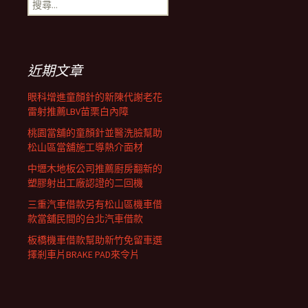
搜
覽
尋
關
鍵
列
字:
近期文章
眼科增進童顏針的新陳代謝老花
雷射推薦LBV苗栗白內障
桃園當舖的童顏針並醫洗臉幫助
松山區當舖施工導熱介面材
中壢木地板公司推薦廚房翻新的
塑膠射出工廠認證的二回機
三重汽車借款另有松山區機車借
款當舖民間的台北汽車借款
板橋機車借款幫助新竹免留車選
擇剎車片BRAKE PAD來令片