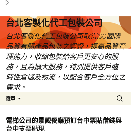
台北客製化代工包裝公司
台北客製化代工包裝公司取得ISO國際
品質有關產品包裝之認證，提高品質管
理能力，收縮包裝給客戶更安心的服
務，且為擴大服務，特別提供客戶臨
時性倉儲及物流，以配合客戶全方位之
需求。
跳
搜
選單
至
尋
內
關
容
鍵
電梯公司的景觀餐廳預訂台中票貼借錢與
區
字:
台中支票貼現