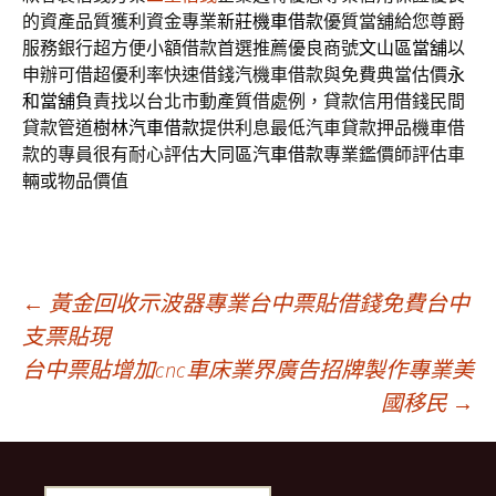
的資產品質獲利資金專業
新莊機車借款
優質當舖給您尊爵
服務銀行超方便小額借款首選推薦優良商號
文山區當舖
以
申辦可借超優利率快速借錢汽機車借款與免費典當估價
永
和當舖
負責找以台北市動產質借處例，貸款信用借錢民間
貸款管道
樹林汽車借款
提供利息最低汽車貸款押品機車借
款的專員很有耐心評估
大同區汽車借款
專業鑑價師評估車
輛或物品價值
文
←
黃金回收示波器專業台中票貼借錢免費台中
支票貼現
台中票貼增加cnc車床業界廣告招牌製作專業美
章
國移民
→
導