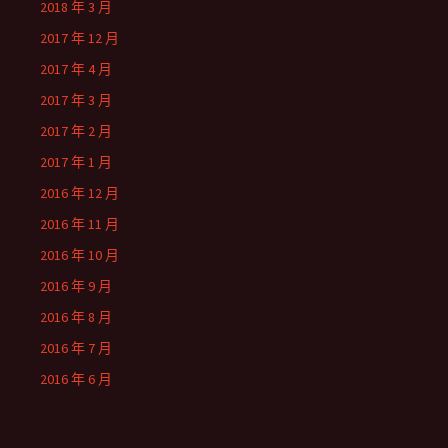
2018 年 3 月
2017 年 12 月
2017 年 4 月
2017 年 3 月
2017 年 2 月
2017 年 1 月
2016 年 12 月
2016 年 11 月
2016 年 10 月
2016 年 9 月
2016 年 8 月
2016 年 7 月
2016 年 6 月