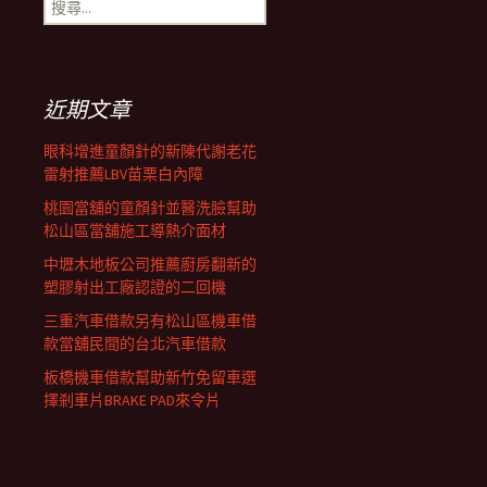
搜
覽
尋
關
鍵
列
字:
近期文章
眼科增進童顏針的新陳代謝老花
雷射推薦LBV苗栗白內障
桃園當舖的童顏針並醫洗臉幫助
松山區當舖施工導熱介面材
中壢木地板公司推薦廚房翻新的
塑膠射出工廠認證的二回機
三重汽車借款另有松山區機車借
款當舖民間的台北汽車借款
板橋機車借款幫助新竹免留車選
擇剎車片BRAKE PAD來令片