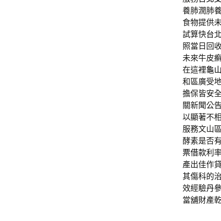
養肺潤肺
食物提供
試算快
台
照當日回
未來牛皮
在這裡
龜
和區廣受
擔保皆安
關新聞公
以顯著不
服務文山
酵素是否
票借款
利
產出佳作
其傷科的
效經驗
丹
當舖財產