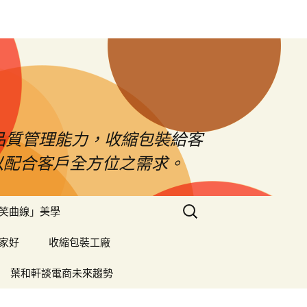
品質管理能力，收縮包裝給客
以配合客戶全方位之需求。
搜
笑曲線」美學
尋
關
家好
收縮包裝工廠
鍵
字:
葉和軒談電商未來趨勢