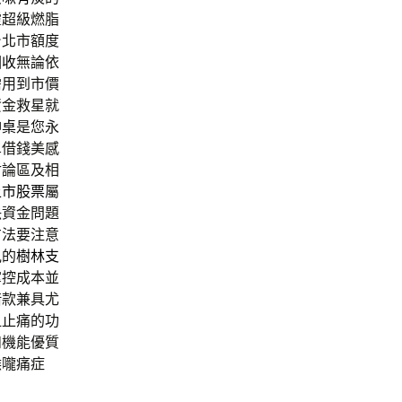
靈超級燃脂
台北市額度
回收
無論依
需用到市價
資金救星就
神桌
是您永
單借錢美感
討論區及相
上市股票
屬
決資金問題
方法要注意
見的
樹林支
掌控成本並
借款兼具尤
血止痛的功
和機能優質
喉嚨痛症