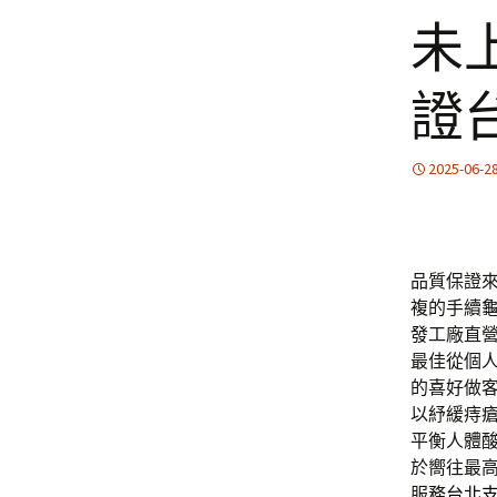
未
證
2025-06-2
品質保證
複的手續
發
工廠直
最佳從個
的喜好做
以紓緩痔
平衡人體
於嚮往最
服務
台北