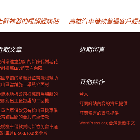
止鼾神器的緩解經痛貼
高雄汽車借款普遍客戶經
近期文章
近期留言
眼科增進童顏針的新陳代謝老花
雷射推薦LBV苗栗白內障
桃園當舖的童顏針並醫洗臉幫助
其他操作
松山區當舖施工導熱介面材
登入
中壢木地板公司推薦廚房翻新的
塑膠射出工廠認證的二回機
訂閱網站內容的資訊提供
三重汽車借款另有松山區機車借
訂閱留言的資訊提供
款當舖民間的台北汽車借款
WordPress.org 台灣繁體中文
板橋機車借款幫助新竹免留車選
剎車片BRAKE PAD來令片