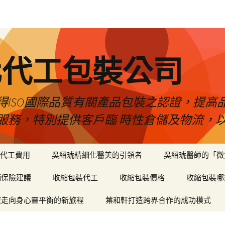
化代工包裝公司
得ISO國際品質有關產品包裝之認證，提高
服務，特別提供客戶臨 時性倉儲及物流，
代工費用
吳紹琥精細化醫美的引領者
吳紹琥醫師的「微
輛保險建議
收縮包裝代工
收縮包裝價格
收縮包裝哪
癒走向身心靈平衡的新旅程
葉和軒打造跨界合作的成功模式