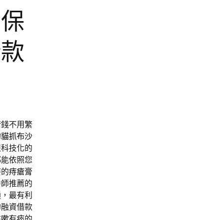
質保
借款
借錢不用繁
的
貓抓布沙
慧科技化的
都能依照您
癢的
痔瘡膏
養師推薦的
通，最有利
的融資借款
咳嗽有痰
的