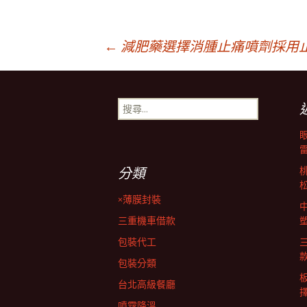
文
←
減肥藥選擇消腫止痛噴劑採用
章
搜
尋
導
關
鍵
字:
覽
分類
×薄膜封裝
列
三重機車借款
包裝代工
包裝分類
台北高級餐廳
擇
噴霧降溫