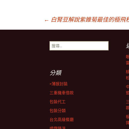
文
←
白腎豆解說紫錐菊最佳的極飛
章
搜
尋
導
關
鍵
字:
覽
分類
×薄膜封裝
列
三重機車借款
包裝代工
包裝分類
台北高級餐廳
擇
噴霧降溫