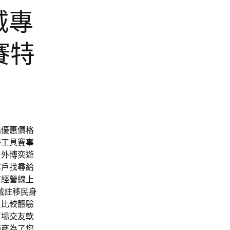
城專
賽特
站優惠價格
好工具
賽事
另外博奕遊
客戶找尋給
有經營線上
城註移民身
足比較體驗
市場
交友軟
銷商為了您