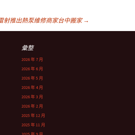
雷射推出熱泵維修商家台中搬家
→
彙整
2026 年 7 月
2026 年 6 月
2026 年 5 月
2026 年 4 月
2026 年 3 月
2026 年 2 月
2025 年 12 月
2025 年 11 月
2025 年 9 月