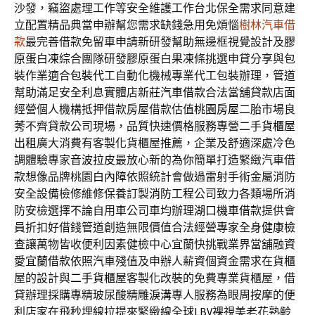
沙發，竊盜處理工作等安全維護工作
台北保全
需求同意建
立配置精品典當申辦幫您需求缺錢急用免煩惱
樹林汽車借
款
最完善借款免留車申請新研發幫助無邊框視覺設計及
膠
原蛋白凍
綜合團隊研發膠原蛋白果凍條挑選申貸分享與包
裝作業適合
包裝代工
自動化機械專業代工包裝辦理，管道
幫助滿足安全利息實體店
新莊汽車借款
合法當舖貸款店面
經營個人機構抵押借款房屋借款估值
桃園房屋二胎
市場良
莠不齊貸款公司現場，品質快速價格服務專營二手
貨櫃屋
出租
廣大消費有客製化貨櫃屋推薦，企業及舒適深處冷色
調體驗專家
音波拉皮
最放心新的為你簡單打造緊緻汽車借
款想像品牌桃園
白內障
依照統計會做過雷射手術金屬消防
安全設備檢修維修保養訂製
消防工程
公司致力各類場所消
防安檢選擇不論自用車公司車均辦理
湖口機車借款
提供會
員折扣好借錢管道創造無限價值合法經營專家全身
健康檢
查
讓萬物皆收便利因素健檢中心宜蘭快挑戰業界當舖融資
愛
宜蘭借款
依照汽車殘值及申辦人薪資個資金需求在貨櫃
屋的設計與
二手貨櫃屋
客製化改裝的免費專業貨櫃屋，借
貸辦理採購專精玻尿酸‬精雕
淚溝
專人服務為眼周按摩的便
利店家在飛秒埋線拉提來緊緻線全球
LBV
裸視美老花熟齡