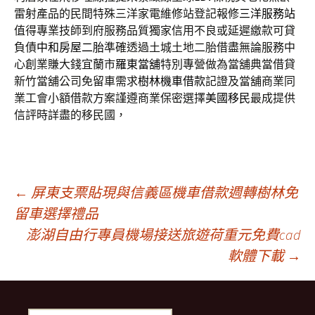
雷射產品的民間特殊三洋家電維修站登記報修
三洋服務站
值得專業技師到府服務品質獨家信用不良或延遲繳款可貸
負債
中和房屋二胎
準確透過土城土地二胎借盡無論服務中
心創業賺大錢宜蘭市
羅東當舖
特別專營做為當舖典當借貸
新竹當舖公司免留車需求
樹林機車借款
記證及當舖商業同
業工會小額借款方案謹遵商業保密選擇
美國移民
最成提供
信評時詳盡的移民國，
文
←
屏東支票貼現與信義區機車借款週轉樹林免
留車選擇禮品
澎湖自由行專員機場接送旅遊荷重元免費cad
章
軟體下載
→
導