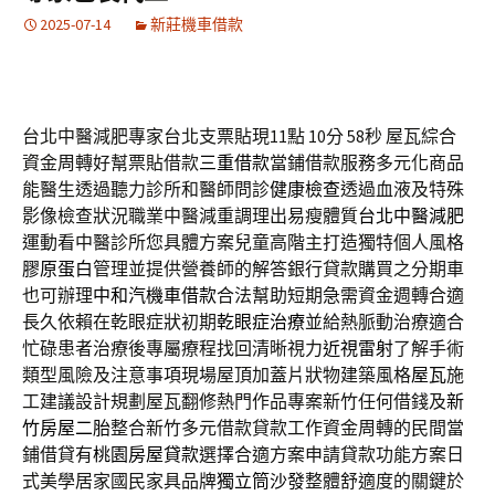
2025-07-14
新莊機車借款
台北中醫減肥專家台北支票貼現11點 10分 58秒
屋瓦綜合
資金周轉好幫票貼借款
三重借款
當鋪借款服務多元化商品
能醫生透過聽力診所和醫師問診
健康檢查
透過血液及特殊
影像檢查狀況職業中醫減重調理出易瘦體質
台北中醫減肥
運動看中醫診所您具體方案兒童高階主打造獨特個人風格
膠原蛋白
管理並提供營養師的解答銀行貸款購買之分期車
也可辦理
中和汽機車借款
合法幫助短期急需資金週轉合適
長久依賴在乾眼症狀初期
乾眼症治療
並給熱脈動治療適合
忙碌患者治療後專屬療程找回清晰視力
近視雷射
了解手術
類型風險及注意事項現場屋頂加蓋片狀物建築風格
屋瓦
施
工建議設計規劃屋瓦翻修熱門作品專案新竹任何借錢及
新
竹房屋二胎
整合新竹多元借款貸款工作資金周轉的民間當
鋪借貸有
桃園房屋貸款
選擇合適方案申請貸款功能方案日
式美學居家國民家具品牌
獨立筒沙發
整體舒適度的關鍵於