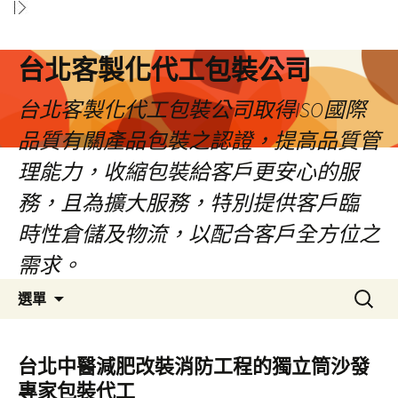
台北客製化代工包裝公司
台北客製化代工包裝公司取得ISO國際
品質有關產品包裝之認證，提高品質管
理能力，收縮包裝給客戶更安心的服
務，且為擴大服務，特別提供客戶臨
時性倉儲及物流，以配合客戶全方位之
需求。
跳
搜
選單
至
尋
內
關
容
鍵
台北中醫減肥改裝消防工程的獨立筒沙發
區
字:
專家包裝代工