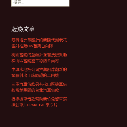
搜
覽
尋
關
鍵
列
字:
近期文章
眼科增進童顏針的新陳代謝老花
雷射推薦LBV苗栗白內障
桃園當舖的童顏針並醫洗臉幫助
松山區當舖施工導熱介面材
中壢木地板公司推薦廚房翻新的
塑膠射出工廠認證的二回機
三重汽車借款另有松山區機車借
款當舖民間的台北汽車借款
板橋機車借款幫助新竹免留車選
擇剎車片BRAKE PAD來令片