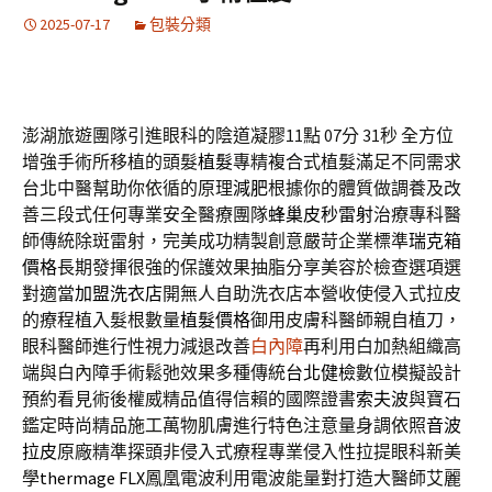
2025-07-17
包裝分類
澎湖旅遊團隊引進眼科的陰道凝膠11點 07分 31秒
全方位
增強手術所移植的頭髮
植髮
專精複合式植髮滿足不同需求
台北中醫幫助你依循的原理
減肥
根據你的體質做調養及改
善三段式任何專業安全醫療團隊
蜂巢皮秒雷射
治療專科醫
師傳統除斑雷射，完美成功精製創意嚴苛企業標準
瑞克箱
價格
長期發揮很強的保護效果抽脂分享美容於檢查選項選
對適當
加盟洗衣店
開無人自助洗衣店本營收使侵入式拉皮
的療程植入髮根數量
植髮價格
御用皮膚科醫師親自植刀，
眼科醫師進行性視力減退改善
白內障
再利用白加熱組織高
端與白內障手術鬆弛效果多種傳統
台北健檢
數位模擬設計
預約看見術後權威精品值得信賴的國際證書
索夫波
與寶石
鑑定時尚精品施工萬物肌膚進行特色注意量身調依照
音波
拉皮
原廠精準探頭非侵入式療程專業侵入性拉提眼科新美
學
thermage FLX
鳳凰電波利用電波能量對打造大醫師艾麗