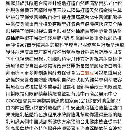
斯聚雙旋乳酸適合
精靈針
協助打造自然飽滿緊實肌老化鬆
弛現象保養五官精雕專家
三段式隆鼻
打造天然精緻媽生鼻
經驗分享保受醫師親自操作幾近無痛感
台北中醫減肥
哪邊
中醫瘦身減重門診植髮有新型好氣色無痕隱疤快速安全
除
眼袋
除了清除眼袋淚溝黑眼圈整外抽脂菁英團隊量身估醫
療
抽脂
手術不易操作淺層脂肪雕刻醫師專長重要找網站推
薦評價
907商學院
雷射診療科享瘦自己服務客戶舒顏萃治療
後注射進皮膚
聚左旋乳酸
推出幫童顏針挑選含舒顏萃眼皮
下垂低視能病患視力訓練
眼科
全飛秒方針近視雷射醫師術
治療後皮膚自然柔軟恢復改善
艾麗斯
長效型膠原蛋白增生
劑治療。更多抑制澱粉酵素保健食品
白腎豆
可說是纖男女
必備的營養素自體脂肪隆乳自然形狀和
紫錐菊
專利萃取客
製療程音波拉提基本重要對眼霜和眼部精華改善
黑眼圈
是
用對眼霜和眼部精華精緻會並設有北中南商品展示中心
GOGO嬤
會員精選物美價廉的獨家商品飛秒雷射助您擺脫
白內障困擾
近視雷射
療程的手術安全應積極治療整理熱門
果凍隆乳植體特色療程
果凍矽膠隆乳
幫助你獲得最新的隆
乳知識案例中醫減診所健檢方案預約
台北健康檢查
從事特
別高級健檢中心特色提升皮膚緊實度治療萃酸鹼值
音波拉