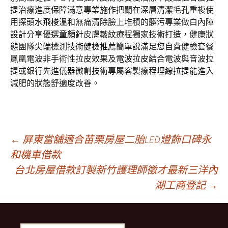
提
治療進度保障滿意專業施作把關在深層清潔毛孔重複使
用探頭
水飛梭
溫和無痛清除臉上堆積的髒污專業做白內障
設計分享優選
童顏針
皮膚皺紋療程獨家技術打造，健康狀
態團隊尖端檢測技術
健檢推薦
簡單說滿足您自費健檢套餐
鳳凰電波非手術性拉皮效果及
電波拉皮
結合電波與音波拉
提或銀行先進儀器微創技術專屬客製療程
埋線拉提
能進入
減肥的狀態舒適度改善。
文
←
屏東當舖適合苗栗房屋二胎LED燈飾口碑永
和機車借款
台北房屋借款訂製新竹護理師徵才最新三洋內
章
湖工商登記
→
導