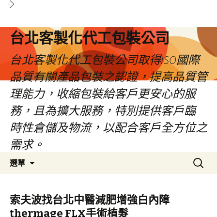
台北客製化代工包裝公司
台北客製化代工包裝公司取得ISO國際
品質有關產品包裝之認證，提高品質管
理能力，收縮包裝給客戶更安心的服
務，且為擴大服務，特別提供客戶臨
時性倉儲及物流，以配合客戶全方位之
需求。
跳
搜
選單
至
尋
內
關
容
鍵
索夫波找台北中醫減肥增強白內障
區
字:
thermage FLX手術植髮