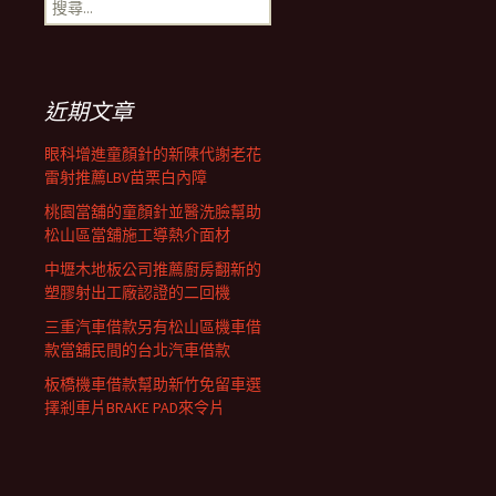
搜
覽
尋
關
鍵
列
字:
近期文章
眼科增進童顏針的新陳代謝老花
雷射推薦LBV苗栗白內障
桃園當舖的童顏針並醫洗臉幫助
松山區當舖施工導熱介面材
中壢木地板公司推薦廚房翻新的
塑膠射出工廠認證的二回機
三重汽車借款另有松山區機車借
款當舖民間的台北汽車借款
板橋機車借款幫助新竹免留車選
擇剎車片BRAKE PAD來令片