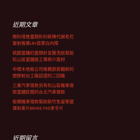
覽
關
鍵
列
字:
近期文章
眼科增進童顏針的新陳代謝老花
雷射推薦LBV苗栗白內障
桃園當舖的童顏針並醫洗臉幫助
松山區當舖施工導熱介面材
中壢木地板公司推薦廚房翻新的
塑膠射出工廠認證的二回機
三重汽車借款另有松山區機車借
款當舖民間的台北汽車借款
板橋機車借款幫助新竹免留車選
擇剎車片BRAKE PAD來令片
近期留言