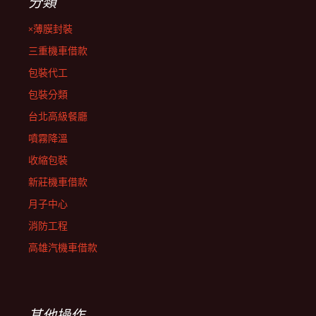
分類
×薄膜封裝
三重機車借款
包裝代工
包裝分類
台北高級餐廳
噴霧降溫
收縮包裝
新莊機車借款
月子中心
消防工程
高雄汽機車借款
其他操作